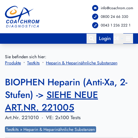
info@coachrom.com
Zum Hauptmenü springen
Zum Hauptinhalt springen
0800 24 66 330
0043 1 236 222 1
Login
DE
Sie befinden sich hier:
Produkte
Testkits
Heparin & Heparinähnliche Substanzen
BIOPHEN Heparin (Anti-Xa, 2-
Stufen) ->
SIEHE NEUE
ART.NR. 221005
Art.Nr.
221010
·
VE:
2x100 Tests
Testkits » Heparin & Heparinähnliche Substanzen