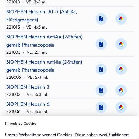
221013
·
VE: 3x3 mL
BIOPHEN Heparin LRT 5 (Anti-Xa,
Flüssigreagenz)
221015
·
VE: 4x5 mL
BIOPHEN Heparin Anti-Xa (2-Stufen)
gemäß Pharmacopoeia
221005
·
VE: 2x1 mL
BIOPHEN Heparin Anti-IIa (2-Stufen)
gemäß Pharmacopoeia
220005
·
VE: 2x1 mL
BIOPHEN Heparin 3
221003
·
VE: 3x3 mL
BIOPHEN Heparin 6
221006
·
VE: 4x6 mL
BIOPHEN Heparin (AT+)
Hinweis zu Cookies
221007
·
VE: 2x7.5 mL
Unsere Webseite verwendet Cookies. Diese haben zwei Funktionen:
BIOPHEN Heparin Anti-IIa (nur für