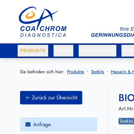
Zum Hauptmenü springen
Zum Hauptinhalt springen
PRODUKTE
NEWS
DOWNLOADS
UN
Sie befinden sich hier:
Produkte
Testkits
Heparin & 
BIO
Zurück zur Übersicht
Art.Nr
Testkit
Anfrage