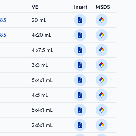
VE
Insert
MSDS
,85
20 mL
,85
4x20 mL
4 x7.5 mL
3x3 mL
n
5x4x1 mL
4x5 mL
5x4x1 mL
2x6x1 mL