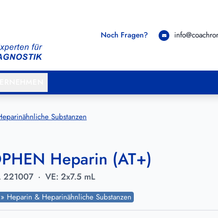
Noch Fragen?
info@coachr
TERNEHMEN
Heparinähnliche Substanzen
PHEN Heparin (AT+)
.
221007
·
VE:
2x7.5 mL
s » Heparin & Heparinähnliche Substanzen