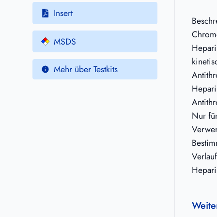
Insert
Beschr
Chromo
MSDS
Hepari
kineti
Mehr über Testkits
Antith
Hepari
Antith
Nur fü
Verwe
Bestim
Verlau
Hepari
Weite