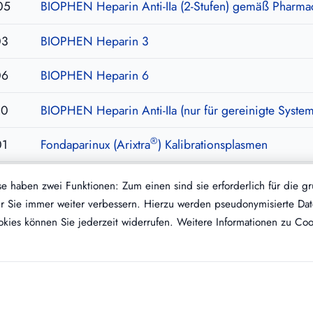
05
BIOPHEN Heparin Anti-IIa (2-Stufen) gemäß Pharm
03
BIOPHEN Heparin 3
06
BIOPHEN Heparin 6
20
BIOPHEN Heparin Anti-IIa (nur für gereinigte Syste
®
01
Fondaparinux (Arixtra
) Kalibrationsplasmen
®
01
Fondaparinux (Arixtra
) Kontrollplasma
 haben zwei Funktionen: Zum einen sind sie erforderlich für die g
 für Sie immer weiter verbessern. Hierzu werden pseudonymisierte 
kies können Sie jederzeit widerrufen. Weitere Informationen zu Cook
Kontakt
Impressum
AGB
Datenschutz