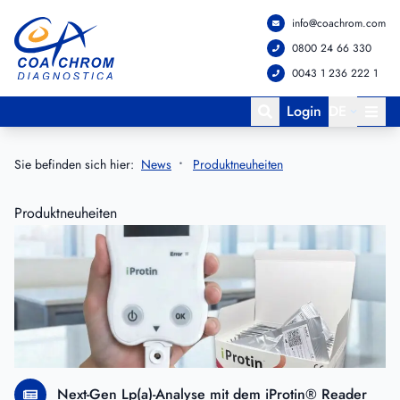
info@coachrom.com
Zum Hauptmenü springen
Zum Hauptinhalt springen
0800 24 66 330
0043 1 236 222 1
Login
DE
Sie befinden sich hier:
News
Produktneuheiten
Produktneuheiten
Next-Gen Lp(a)-Analyse mit dem iProtin® Reader