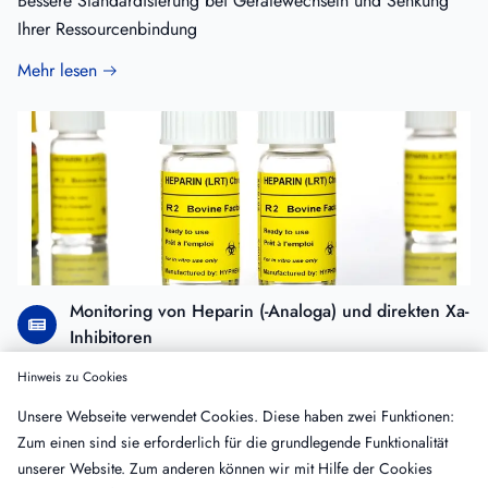
Bessere Standardisierung bei Gerätewechseln und Senkung
Ihrer Ressourcenbindung
Mehr lesen
Monitoring von Heparin (-Analoga) und direkten Xa-
Inhibitoren
Hinweis zu Cookies
Messung aller drei direkten Xa-Inhibitoren gegen ein und
dieselbe Kalibrationskurve - mit unserem CE-zertifizierten
Unsere Webseite verwendet Cookies. Diese haben zwei Funktionen:
Testkit BIOPHEN™ Heparin LRT
Zum einen sind sie erforderlich für die grundlegende Funktionalität
unserer Website. Zum anderen können wir mit Hilfe der Cookies
Mehr lesen