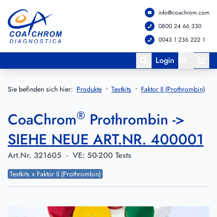
info@coachrom.com
Zum Hauptmenü springen
Zum Hauptinhalt springen
0800 24 66 330
0043 1 236 222 1
Login
DE
Sie befinden sich hier:
Produkte
Testkits
Faktor II (Prothrombin)
®
CoaChrom
Prothrombin ->
SIEHE NEUE ART.NR. 400001
Art.Nr.
321605
·
VE:
50-200 Tests
Testkits » Faktor II (Prothrombin)