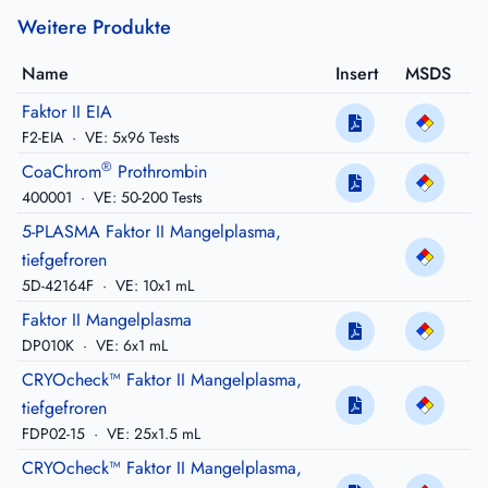
Weitere Produkte
Name
Insert
MSDS
Faktor II EIA
F2-EIA
·
VE: 5x96 Tests
®
CoaChrom
Prothrombin
400001
·
VE: 50-200 Tests
5-PLASMA Faktor II Mangelplasma,
tiefgefroren
5D-42164F
·
VE: 10x1 mL
Faktor II Mangelplasma
DP010K
·
VE: 6x1 mL
CRYOcheck™ Faktor II Mangelplasma,
tiefgefroren
FDP02-15
·
VE: 25x1.5 mL
CRYOcheck™ Faktor II Mangelplasma,