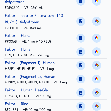
tiefgefroren
FDP02-10
·
VE: 25x1 mL
Faktor II Inhibitor Plasma Low (1-10
BU/mL), tiefgefroren
F2-INH1F
·
VE: 10x1 mL
Faktor II, Human
PP006B
·
VE: 1 mg (≈10 PEU)
Faktor II, Human
HF2, HFII
·
VE: 9 mg/90 mg
Faktor II (Fragment 1), Human
HF2F1, HFIIFI, HFIIF1
·
VE: 1 mg
Faktor II (Fragment 2), Human
HF2F2, HFIIFII, HFIIF2, HF2FII
·
VE: 1 mg
Faktor II, Human, Des-Gla
HF2-GD, HFII-GD
·
VE: 10 mg
Faktor II, Rind
BF2, BFII
·
VE: 10 mg/100 mg