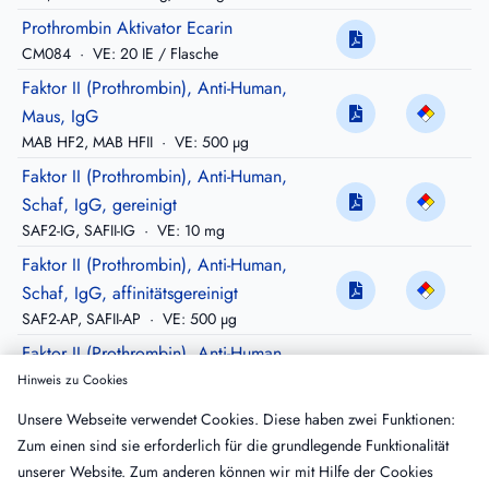
Prothrombin Aktivator Ecarin
CM084
·
VE: 20 IE / Flasche
Faktor II (Prothrombin), Anti-Human,
Maus, IgG
MAB HF2, MAB HFII
·
VE: 500 µg
Faktor II (Prothrombin), Anti-Human,
Schaf, IgG, gereinigt
SAF2-IG, SAFII-IG
·
VE: 10 mg
Faktor II (Prothrombin), Anti-Human,
Schaf, IgG, affinitätsgereinigt
SAF2-AP, SAFII-AP
·
VE: 500 µg
Faktor II (Prothrombin), Anti-Human,
Schaf, IgG, gereinigt, Peroxidase-
Hinweis zu Cookies
konjugiert
Unsere Webseite verwendet Cookies. Diese haben zwei Funktionen:
SAF2-HRP, SAFII-HRP
·
VE: 200 µg
Zum einen sind sie erforderlich für die grundlegende Funktionalität
Faktor II (Prothrombin), Anti-Human,
unserer Website. Zum anderen können wir mit Hilfe der Cookies