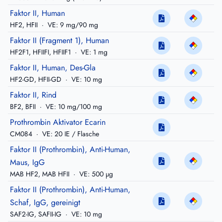
Faktor II, Human
HF2, HFII
·
VE: 9 mg/90 mg
Faktor II (Fragment 1), Human
HF2F1, HFIIFI, HFIIF1
·
VE: 1 mg
Faktor II, Human, Des-Gla
HF2-GD, HFII-GD
·
VE: 10 mg
Faktor II, Rind
BF2, BFII
·
VE: 10 mg/100 mg
Prothrombin Aktivator Ecarin
CM084
·
VE: 20 IE / Flasche
Faktor II (Prothrombin), Anti-Human,
Maus, IgG
MAB HF2, MAB HFII
·
VE: 500 µg
Faktor II (Prothrombin), Anti-Human,
Schaf, IgG, gereinigt
SAF2-IG, SAFII-IG
·
VE: 10 mg