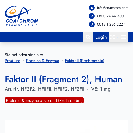
info@coachrom.com
Zum Hauptmenü springen
Zum Hauptinhalt springen
0800 24 66 330
0043 1 236 222 1
Login
DE
Sie befinden sich hier:
Produkte
Proteine & Enzyme
Faktor II (Prothrombin)
Faktor II (Fragment 2), Human
Art.Nr.
HF2F2, HFIIFII, HFIIF2, HF2FII
·
VE:
1 mg
Proteine & Enzyme » Faktor II (Prothrombin)