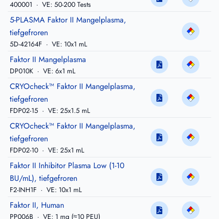
400001
·
VE: 50-200 Tests
5-PLASMA Faktor II Mangelplasma,
tiefgefroren
5D-42164F
·
VE: 10x1 mL
Faktor II Mangelplasma
DP010K
·
VE: 6x1 mL
CRYOcheck™ Faktor II Mangelplasma,
tiefgefroren
FDP02-15
·
VE: 25x1.5 mL
CRYOcheck™ Faktor II Mangelplasma,
tiefgefroren
FDP02-10
·
VE: 25x1 mL
Faktor II Inhibitor Plasma Low (1-10
BU/mL), tiefgefroren
F2-INH1F
·
VE: 10x1 mL
Faktor II, Human
PP006B
·
VE: 1 mg (≈10 PEU)