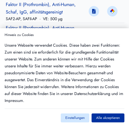
Faktor II (Prothrombin), Anti-Human,
Schaf, IgG, affinitätsgereinigt
SAF2-AP, SAFII-AP
·
VE: 500 µg
Faktor II (Prothrombin), Anti-Human,
Schaf, IgG, gereinigt, Peroxidase-
Hinweis zu Cookies
konjugiert
Unsere Webseite verwendet Cookies. Diese haben zwei Funktionen:
SAF2-HRP, SAFII-HRP
·
VE: 200 µg
Zum einen sind sie erforderlich für die grundlegende Funktionalität
Faktor II (Prothrombin), Anti-Human,
unserer Website. Zum anderen können wir mit Hilfe der Cookies
Schaf, Fragment-2, IgG,
unsere Inhalte für Sie immer weiter verbessern. Hierzu werden
pseudonymisierte Daten von Website-Besuchern gesammelt und
affinitätsgereinigt
ausgewertet. Das Einverständnis in die Verwendung der Cookies
SAF2-F2AP, SAFII-FIIAP, SAFII-F2AP, SAF2-
FIIAP
·
VE: 500 µg
können Sie jederzeit widerrufen. Weitere Informationen zu Cookies
auf dieser Website finden Sie in unserer
Datenschutzerklärung
und im
Impressum
.
Einstellungen
Alle akzeptieren
Kontakt
Impressum
AGB
Datenschutz