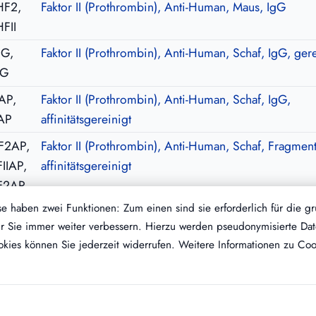
HF2,
Faktor II (Prothrombin), Anti-Human, Maus, IgG
FII
IG,
Faktor II (Prothrombin), Anti-Human, Schaf, IgG, gere
IG
AP,
Faktor II (Prothrombin), Anti-Human, Schaf, IgG,
-AP
affinitätsgereinigt
F2AP,
Faktor II (Prothrombin), Anti-Human, Schaf, Fragment
FIIAP,
affinitätsgereinigt
-F2AP,
FIIAP
 haben zwei Funktionen: Zum einen sind sie erforderlich für die g
 für Sie immer weiter verbessern. Hierzu werden pseudonymisierte 
kies können Sie jederzeit widerrufen. Weitere Informationen zu Cook
Kontakt
Impressum
AGB
Datenschutz