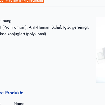
per » Faktor II (Prothrombin)
eibung
II (Prothrombin), Anti-Human, Schaf, IgG, gereinigt,
ase-konjugiert (polyklonal)
re Produkte
.
Name