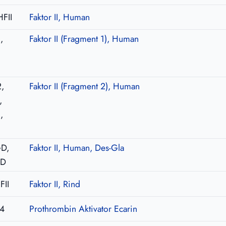
HFII
Faktor II, Human
,
Faktor II (Fragment 1), Human
,
,
Faktor II (Fragment 2), Human
,
,
I
D,
Faktor II, Human, Des-Gla
GD
FII
Faktor II, Rind
4
Prothrombin Aktivator Ecarin