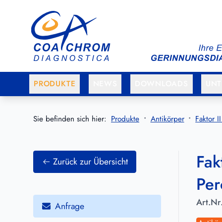
Zum Hauptmenü springen
Zum Hauptinhalt springen
PRODUKTE
NEWS
DOWNLOADS
UN
Sie befinden sich hier:
Produkte
Antikörper
Faktor I
Fak
Zurück zur Übersicht
Per
Art.Nr
Anfrage