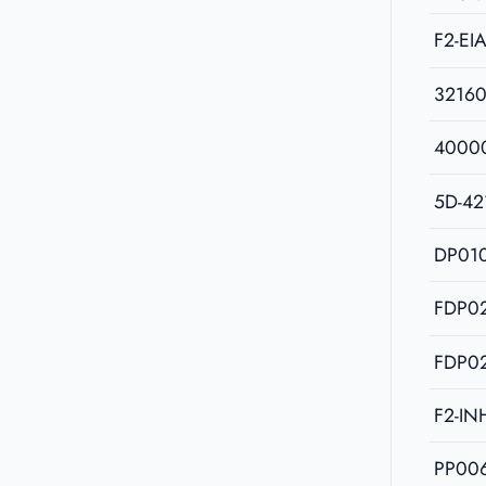
F2-EI
3216
4000
5D-42
DP01
FDP02
FDP02
F2-IN
PP00