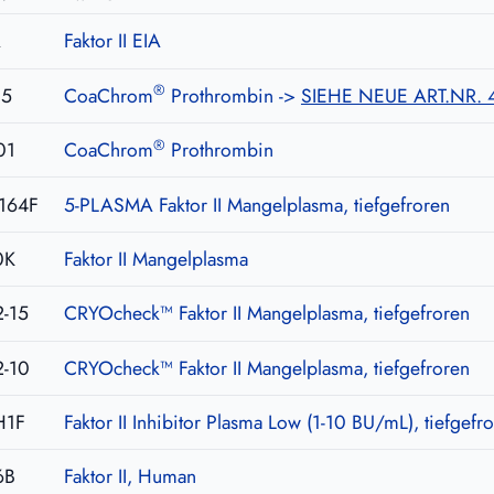
A
Faktor II EIA
®
05
CoaChrom
Prothrombin ->
SIEHE NEUE ART.NR.
®
01
CoaChrom
Prothrombin
164F
5-PLASMA Faktor II Mangelplasma, tiefgefroren
0K
Faktor II Mangelplasma
-15
CRYOcheck™ Faktor II Mangelplasma, tiefgefroren
-10
CRYOcheck™ Faktor II Mangelplasma, tiefgefroren
H1F
Faktor II Inhibitor Plasma Low (1-10 BU/mL), tiefgefr
6B
Faktor II, Human