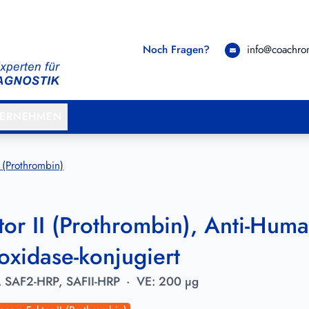
Noch Fragen?
info@coachr
TERNEHMEN
I (Prothrombin)
tor II (Prothrombin), Anti-Huma
oxidase-konjugiert
.
SAF2-HRP, SAFII-HRP
·
VE:
200 µg