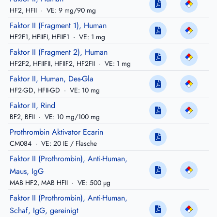
HF2, HFII
·
VE: 9 mg/90 mg
Faktor II (Fragment 1), Human
HF2F1, HFIIFI, HFIIF1
·
VE: 1 mg
Faktor II (Fragment 2), Human
HF2F2, HFIIFII, HFIIF2, HF2FII
·
VE: 1 mg
Faktor II, Human, Des-Gla
HF2-GD, HFII-GD
·
VE: 10 mg
Faktor II, Rind
BF2, BFII
·
VE: 10 mg/100 mg
Prothrombin Aktivator Ecarin
CM084
·
VE: 20 IE / Flasche
Faktor II (Prothrombin), Anti-Human,
Maus, IgG
MAB HF2, MAB HFII
·
VE: 500 µg
Faktor II (Prothrombin), Anti-Human,
Schaf, IgG, gereinigt