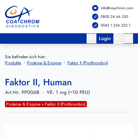
info@coachrom.com
Zum Hauptmenü springen
Zum Hauptinhalt springen
0800 24 66 330
0043 1 236 222 1
Login
DE
Sie befinden sich hier:
Produkte
Proteine & Enzyme
Faktor II (Prothrombin)
Faktor II, Human
Art.Nr.
PP006B
·
VE:
1 mg (≈10 PEU)
Proteine & Enzyme » Faktor II (Prothrombin)