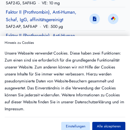
SAF2-IG, SAFII-IG
·
VE: 10 mg
Faktor II (Prothrombin), Anti-Human,
Schaf, IgG, affinitätsgereinigt
SAF2-AP, SAFII-AP
·
VE: 500 µg
Faktor II (Prothrombin), Anti-Human,
Schaf, IgG, gereinigt, Peroxidase-
Hinweis zu Cookies
konjugiert
Unsere Webseite verwendet Cookies. Diese haben zwei Funktionen:
SAF2-HRP, SAFII-HRP
·
VE: 200 µg
Zum einen sind sie erforderlich für die grundlegende Funktionalität
Faktor II (Prothrombin), Anti-Human,
unserer Website. Zum anderen können wir mit Hilfe der Cookies
Schaf, Fragment-2, IgG,
unsere Inhalte für Sie immer weiter verbessern. Hierzu werden
pseudonymisierte Daten von Website-Besuchern gesammelt und
affinitätsgereinigt
ausgewertet. Das Einverständnis in die Verwendung der Cookies
SAF2-F2AP, SAFII-FIIAP, SAFII-F2AP, SAF2-
FIIAP
·
VE: 500 µg
können Sie jederzeit widerrufen. Weitere Informationen zu Cookies
auf dieser Website finden Sie in unserer
Datenschutzerklärung
und im
Impressum
.
Einstellungen
Alle akzeptieren