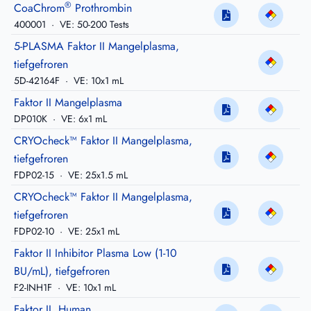
®
CoaChrom
Prothrombin
400001
·
VE: 50-200 Tests
5-PLASMA Faktor II Mangelplasma,
tiefgefroren
5D-42164F
·
VE: 10x1 mL
Faktor II Mangelplasma
DP010K
·
VE: 6x1 mL
CRYOcheck™ Faktor II Mangelplasma,
tiefgefroren
FDP02-15
·
VE: 25x1.5 mL
CRYOcheck™ Faktor II Mangelplasma,
tiefgefroren
FDP02-10
·
VE: 25x1 mL
Faktor II Inhibitor Plasma Low (1-10
BU/mL), tiefgefroren
F2-INH1F
·
VE: 10x1 mL
Faktor II, Human