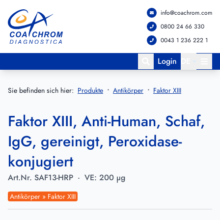
info@coachrom.com
Zum Hauptmenü springen
Zum Hauptinhalt springen
0800 24 66 330
0043 1 236 222 1
Login
DE
Sie befinden sich hier:
Produkte
Antikörper
Faktor XIII
Faktor XIII, Anti-Human, Schaf,
IgG, gereinigt, Peroxidase-
konjugiert
Art.Nr.
SAF13-HRP
·
VE:
200 µg
Antikörper » Faktor XIII