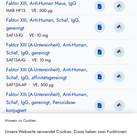
Faktor XIII, Anti-Human Maus, IgG
MAB HF13
·
VE: 500 µg
Faktor XIII, Anti-Human, Schaf, IgG,
gereinigt
SAF13-IG
·
VE: 10 mg
Faktor XIII (A-Untereinheit), Anti-Human,
Schaf, IgG, gereinigt
SAF13A-IG
·
VE: 10 mg
Faktor XIII (A-Untereinheit), Anti-Human,
Schaf, IgG, affinitätsgereinigt
SAF13A-AP
·
VE: 500 µg
Faktor XIII (A-Untereinheit), Anti-Human,
Schaf, IgG, gereinigt, Peroxidase-
konjugiert
SAF13A-HRP
·
VE: 200 µg
Hinweis zu Cookies
Faktor XIII (A-Untereinheit), Anti-Human,
Unsere Webseite verwendet Cookies. Diese haben zwei Funktionen:
Schaf, IgG, affinitätsgereinigt, biotinyliert