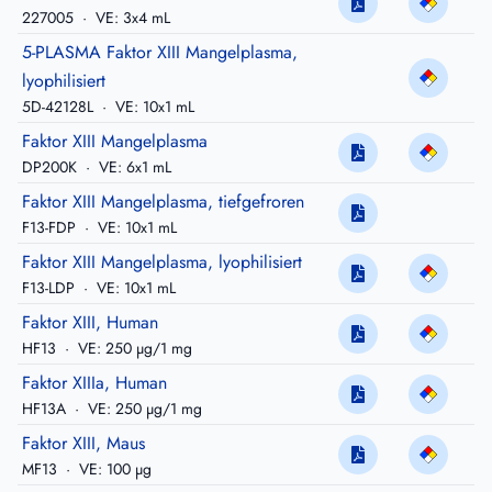
227005
·
VE: 3x4 mL
5-PLASMA Faktor XIII Mangelplasma,
lyophilisiert
5D-42128L
·
VE: 10x1 mL
Faktor XIII Mangelplasma
DP200K
·
VE: 6x1 mL
Faktor XIII Mangelplasma, tiefgefroren
F13-FDP
·
VE: 10x1 mL
Faktor XIII Mangelplasma, lyophilisiert
F13-LDP
·
VE: 10x1 mL
Faktor XIII, Human
HF13
·
VE: 250 µg/1 mg
Faktor XIIIa, Human
HF13A
·
VE: 250 µg/1 mg
Faktor XIII, Maus
MF13
·
VE: 100 µg