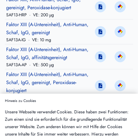
gereinigt, Peroxidase-konjugiert
SAF13-HRP
·
VE: 200 µg
Faktor XIII (A-Untereinheit), Anti-Human,
Schaf, IgG, gereinigt
SAF13A-IG
·
VE: 10 mg
Faktor XIII (A-Untereinheit), Anti-Human,
Schaf, IgG, affinitätsgereinigt
SAF13A-AP
·
VE: 500 µg
Faktor XIII (A-Untereinheit), Anti-Human,
Schaf, IgG, gereinigt, Peroxidase-
konjugiert
SAF13A-HRP
·
VE: 200 µg
Hinweis zu Cookies
Faktor XIII (A-Untereinheit), Anti-Human,
Unsere Webseite verwendet Cookies. Diese haben zwei Funktionen:
Schaf, IgG, affinitätsgereinigt, biotinyliert
Zum einen sind sie erforderlich für die grundlegende Funktionalität
SAF13A-APBIO
·
VE: 100 µg
unserer Website. Zum anderen können wir mit Hilfe der Cookies
Faktor XIII (A-Untereinheit), Anti-Human,
unsere Inhalte für Sie immer weiter verbessern. Hierzu werden