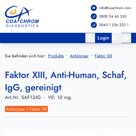
info@coachrom.com
Zum Hauptmenü springen
Zum Hauptinhalt springen
0800 24 66 330
0043 1 236 222 1
Login
DE
Sie befinden sich hier:
Produkte
Antikörper
Faktor XIII
Faktor XIII, Anti-Human, Schaf,
IgG, gereinigt
Art.Nr.
SAF13-IG
·
VE:
10 mg
Antikörper » Faktor XIII