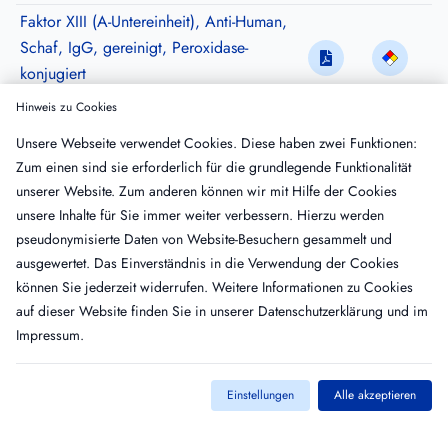
Faktor XIII (A-Untereinheit), Anti-Human,
Schaf, IgG, gereinigt, Peroxidase-
konjugiert
SAF13A-HRP
·
VE: 200 µg
Hinweis zu Cookies
Faktor XIII (A-Untereinheit), Anti-Human,
Unsere Webseite verwendet Cookies. Diese haben zwei Funktionen:
Schaf, IgG, affinitätsgereinigt, biotinyliert
Zum einen sind sie erforderlich für die grundlegende Funktionalität
SAF13A-APBIO
·
VE: 100 µg
unserer Website. Zum anderen können wir mit Hilfe der Cookies
Faktor XIII (A-Untereinheit), Anti-Human,
unsere Inhalte für Sie immer weiter verbessern. Hierzu werden
Schaf, IgG, affinitätsgereinigt, FITC
pseudonymisierte Daten von Website-Besuchern gesammelt und
konjugiert
ausgewertet. Das Einverständnis in die Verwendung der Cookies
SAF13A-APFTC
·
VE: 100 µg
können Sie jederzeit widerrufen. Weitere Informationen zu Cookies
auf dieser Website finden Sie in unserer
Datenschutzerklärung
und im
Impressum
.
Einstellungen
Alle akzeptieren
Kontakt
Impressum
AGB
Datenschutz