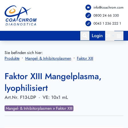
info@coachrom.com
Zum Hauptmenü springen
Zum Hauptinhalt springen
0800 24 66 330
0043 1 236 222 1
Login
DE
Sie befinden sich hier:
Produkte
Mangel- & Inhibitorplasmen
Faktor XIII
Faktor XIII Mangelplasma,
lyophilisiert
Art.Nr.
F13-LDP
·
VE:
10x1 mL
Mangel- & Inhibitorplasmen » Faktor XIII