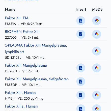
Name
Insert
MSDS
Faktor XIII EIA
F13-EIA
·
VE: 5x96 Tests
BIOPHEN Faktor XIII
227005
·
VE: 3x4 mL
5-PLASMA Faktor XIII Mangelplasma,
lyophilisiert
5D-42128L
·
VE: 10x1 mL
Faktor XIII Mangelplasma
DP200K
·
VE: 6x1 mL
Faktor XIII Mangelplasma, tiefgefroren
F13-FDP
·
VE: 10x1 mL
Faktor XIII, Human
HF13
·
VE: 250 µg/1 mg
Faktor XIIIa, Human