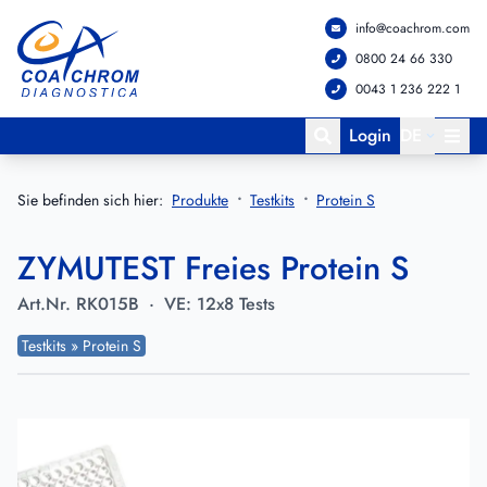
info@coachrom.com
Zum Hauptmenü springen
Zum Hauptinhalt springen
0800 24 66 330
0043 1 236 222 1
Login
DE
Sie befinden sich hier:
Produkte
Testkits
Protein S
ZYMUTEST Freies Protein S
Art.Nr.
RK015B
·
VE:
12x8 Tests
Testkits » Protein S