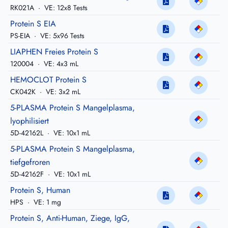
RK021A
·
VE: 12x8 Tests
Protein S EIA
PS-EIA
·
VE: 5x96 Tests
LIAPHEN Freies Protein S
120004
·
VE: 4x3 mL
HEMOCLOT Protein S
CK042K
·
VE: 3x2 mL
5-PLASMA Protein S Mangelplasma,
lyophilisiert
5D-42162L
·
VE: 10x1 mL
5-PLASMA Protein S Mangelplasma,
tiefgefroren
5D-42162F
·
VE: 10x1 mL
Protein S, Human
HPS
·
VE: 1 mg
Protein S, Anti-Human, Ziege, IgG,