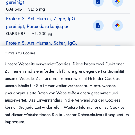
gereinigt
GAPS-IG
·
VE: 5 mg
Protein S, Anti-Human, Ziege, IgG,
gereinigt, Peroxidase-konjugiert
GAPS-HRP
·
VE: 200 µg
Protein S, Anti-Human, Schaf, IgG,
gereinigt
Hinweis zu Cookies
SAPS-IG
·
VE: 10 mg
Unsere Webseite verwendet Cookies. Diese haben zwei Funktionen:
Protein S, Anti-Human, Schaf, IgG,
Zum einen sind sie erforderlich für die grundlegende Funktionalität
affinitätsgereinigt
unserer Website. Zum anderen können wir mit Hilfe der Cookies
SAPS-AP
·
VE: 500 µg
unsere Inhalte für Sie immer weiter verbessern. Hierzu werden
Protein S, Anti-Human, Schaf, IgG,
pseudonymisierte Daten von Website-Besuchern gesammelt und
gereinigt, Peroxidase-konjugiert
ausgewertet. Das Einverständnis in die Verwendung der Cookies
SAPS-HRP
·
VE: 200 µg
können Sie jederzeit widerrufen. Weitere Informationen zu Cookies
auf dieser Website finden Sie in unserer
Datenschutzerklärung
und im
Impressum
.