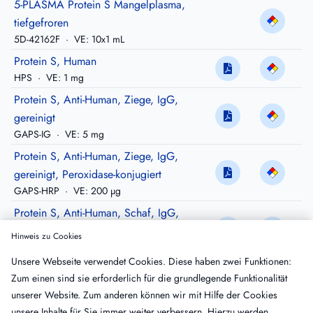
5-PLASMA Protein S Mangelplasma,
tiefgefroren
5D-42162F
·
VE: 10x1 mL
Protein S, Human
HPS
·
VE: 1 mg
Protein S, Anti-Human, Ziege, IgG,
gereinigt
GAPS-IG
·
VE: 5 mg
Protein S, Anti-Human, Ziege, IgG,
gereinigt, Peroxidase-konjugiert
GAPS-HRP
·
VE: 200 µg
Protein S, Anti-Human, Schaf, IgG,
gereinigt
Hinweis zu Cookies
SAPS-IG
·
VE: 10 mg
Unsere Webseite verwendet Cookies. Diese haben zwei Funktionen:
Protein S, Anti-Human, Schaf, IgG,
Zum einen sind sie erforderlich für die grundlegende Funktionalität
affinitätsgereinigt
unserer Website. Zum anderen können wir mit Hilfe der Cookies
SAPS-AP
·
VE: 500 µg
unsere Inhalte für Sie immer weiter verbessern. Hierzu werden