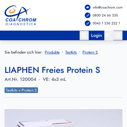
info@coachrom.com
Zum Hauptmenü springen
Zum Hauptinhalt springen
0800 24 66 330
0043 1 236 222 1
Login
DE
Sie befinden sich hier:
Produkte
Testkits
Protein S
LIAPHEN Freies Protein S
Art.Nr.
120004
·
VE:
4x3 mL
Testkits » Protein S