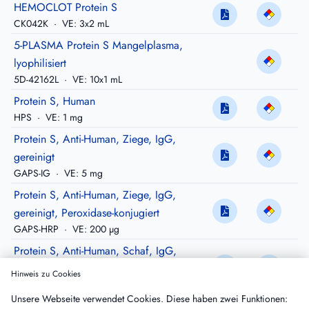
HEMOCLOT Protein S
CK042K
·
VE: 3x2 mL
5-PLASMA Protein S Mangelplasma,
lyophilisiert
5D-42162L
·
VE: 10x1 mL
Protein S, Human
HPS
·
VE: 1 mg
Protein S, Anti-Human, Ziege, IgG,
gereinigt
GAPS-IG
·
VE: 5 mg
Protein S, Anti-Human, Ziege, IgG,
gereinigt, Peroxidase-konjugiert
GAPS-HRP
·
VE: 200 µg
Protein S, Anti-Human, Schaf, IgG,
gereinigt
Hinweis zu Cookies
SAPS-IG
·
VE: 10 mg
Unsere Webseite verwendet Cookies. Diese haben zwei Funktionen:
Protein S, Anti-Human, Schaf, IgG,