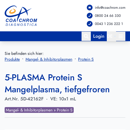
info@coachrom.com
Zum Hauptmenü springen
Zum Hauptinhalt springen
0800 24 66 330
0043 1 236 222 1
Login
DE
Sie befinden sich hier:
Produkte
Mangel- & Inhibitorplasmen
Protein S
5-PLASMA Protein S
Mangelplasma, tiefgefroren
Art.Nr.
5D-42162F
·
VE:
10x1 mL
Mangel- & Inhibitorplasmen » Protein S