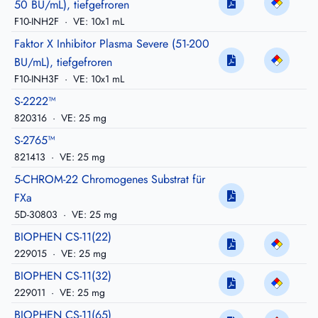
50 BU/mL), tiefgefroren
F10-INH2F
·
VE: 10x1 mL
Faktor X Inhibitor Plasma Severe (51-200
BU/mL), tiefgefroren
F10-INH3F
·
VE: 10x1 mL
S-2222™
820316
·
VE: 25 mg
S-2765™
821413
·
VE: 25 mg
5-CHROM-22 Chromogenes Substrat für
FXa
5D-30803
·
VE: 25 mg
BIOPHEN CS-11(22)
229015
·
VE: 25 mg
BIOPHEN CS-11(32)
229011
·
VE: 25 mg
BIOPHEN CS-11(65)