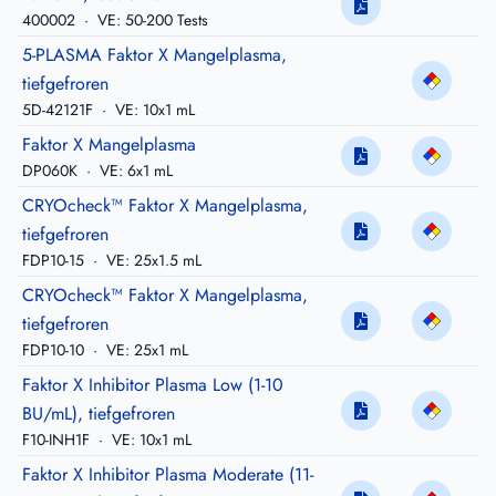
400002
·
VE: 50-200 Tests
5-PLASMA Faktor X Mangelplasma,
tiefgefroren
5D-42121F
·
VE: 10x1 mL
Faktor X Mangelplasma
DP060K
·
VE: 6x1 mL
CRYOcheck™ Faktor X Mangelplasma,
tiefgefroren
FDP10-15
·
VE: 25x1.5 mL
CRYOcheck™ Faktor X Mangelplasma,
tiefgefroren
FDP10-10
·
VE: 25x1 mL
Faktor X Inhibitor Plasma Low (1-10
BU/mL), tiefgefroren
F10-INH1F
·
VE: 10x1 mL
Faktor X Inhibitor Plasma Moderate (11-