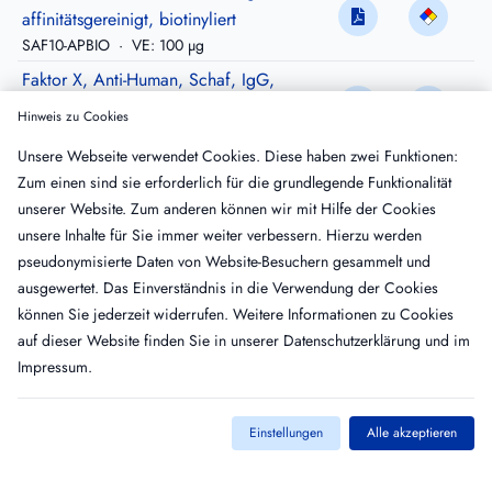
affinitätsgereinigt, biotinyliert
SAF10-APBIO
·
VE: 100 µg
Faktor X, Anti-Human, Schaf, IgG,
affinitätsgereinigt, FITC-konjugiert
Hinweis zu Cookies
SAF10-APFTC
·
VE: 100 µg
Unsere Webseite verwendet Cookies. Diese haben zwei Funktionen:
Faktor X, Anti- Human, Kaninchen, IgG,
Zum einen sind sie erforderlich für die grundlegende Funktionalität
Peroxidase-konjugiert
unserer Website. Zum anderen können wir mit Hilfe der Cookies
RAF10-HRP, Antikörper
·
VE: 200 µg
unsere Inhalte für Sie immer weiter verbessern. Hierzu werden
Faktor X, Anti-Human, Ziege, IgG,
pseudonymisierte Daten von Website-Besuchern gesammelt und
gereinigt, Peroxidase-konjugiert
ausgewertet. Das Einverständnis in die Verwendung der Cookies
GAF10-HRP
·
VE: 200 µg
können Sie jederzeit widerrufen. Weitere Informationen zu Cookies
auf dieser Website finden Sie in unserer
Datenschutzerklärung
und im
Impressum
.
Einstellungen
Alle akzeptieren
Kontakt
Impressum
AGB
Datenschutz