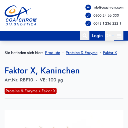
info@coachrom.com
Zum Hauptmenü springen
Zum Hauptinhalt springen
0800 24 66 330
0043 1 236 222 1
Login
DE
Sie befinden sich hier:
Produkte
Proteine & Enzyme
Faktor X
Faktor X, Kaninchen
Art.Nr.
RBF10
·
VE:
100 µg
Proteine & Enzyme » Faktor X