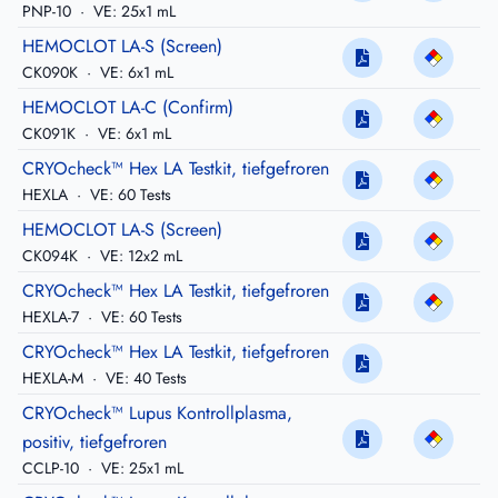
PNP-10
·
VE: 25x1 mL
HEMOCLOT LA-S (Screen)
CK090K
·
VE: 6x1 mL
HEMOCLOT LA-C (Confirm)
CK091K
·
VE: 6x1 mL
CRYOcheck™ Hex LA Testkit, tiefgefroren
HEXLA
·
VE: 60 Tests
HEMOCLOT LA-S (Screen)
CK094K
·
VE: 12x2 mL
CRYOcheck™ Hex LA Testkit, tiefgefroren
HEXLA-7
·
VE: 60 Tests
CRYOcheck™ Hex LA Testkit, tiefgefroren
HEXLA-M
·
VE: 40 Tests
CRYOcheck™ Lupus Kontrollplasma,
positiv, tiefgefroren
CCLP-10
·
VE: 25x1 mL