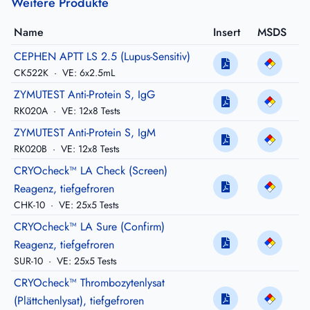
Weitere Produkte
Name
Insert
MSDS
CEPHEN APTT LS 2.5 (Lupus-Sensitiv)
CK522K
·
VE: 6x2.5mL
ZYMUTEST Anti-Protein S, IgG
RK020A
·
VE: 12x8 Tests
ZYMUTEST Anti-Protein S, IgM
RK020B
·
VE: 12x8 Tests
CRYOcheck™ LA Check (Screen)
Reagenz, tiefgefroren
CHK-10
·
VE: 25x5 Tests
CRYOcheck™ LA Sure (Confirm)
Reagenz, tiefgefroren
SUR-10
·
VE: 25x5 Tests
CRYOcheck™ Thrombozytenlysat
(Plättchenlysat), tiefgefroren