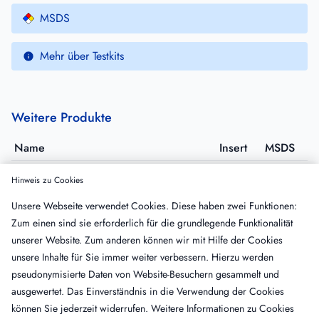
MSDS
Mehr über Testkits
Weitere Produkte
Name
Insert
MSDS
MRX APTT
Hinweis zu Cookies
K5029
·
VE: 10x5 mL
Unsere Webseite verwendet Cookies. Diese haben zwei Funktionen:
CEPHEN APTT 2.5
Zum einen sind sie erforderlich für die grundlegende Funktionalität
CK512K
·
VE: 6x2.5 mL
unserer Website. Zum anderen können wir mit Hilfe der Cookies
CEPHEN APTT 5
unsere Inhalte für Sie immer weiter verbessern. Hierzu werden
CK515L
·
VE: 12x5 mL
pseudonymisierte Daten von Website-Besuchern gesammelt und
NAPTT Reagent Kit
ausgewertet. Das Einverständnis in die Verwendung der Cookies
CC0151
·
VE: 5x10 mL
können Sie jederzeit widerrufen. Weitere Informationen zu Cookies