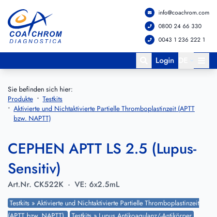
info@coachrom.com
Zum Hauptmenü springen
Zum Hauptinhalt springen
0800 24 66 330
0043 1 236 222 1
Login
DE
Sie befinden sich hier:
Produkte
Testkits
Aktivierte und Nichtaktivierte Partielle Thromboplastinzeit (APTT
bzw. NAPTT)
CEPHEN APTT LS 2.5 (Lupus-
Sensitiv)
Art.Nr.
CK522K
·
VE:
6x2.5mL
Testkits » Aktivierte und Nichtaktivierte Partielle Thromboplastinzeit
(APTT bzw. NAPTT)
Testkits » Lupus Antikoagulanz/-Antikörper