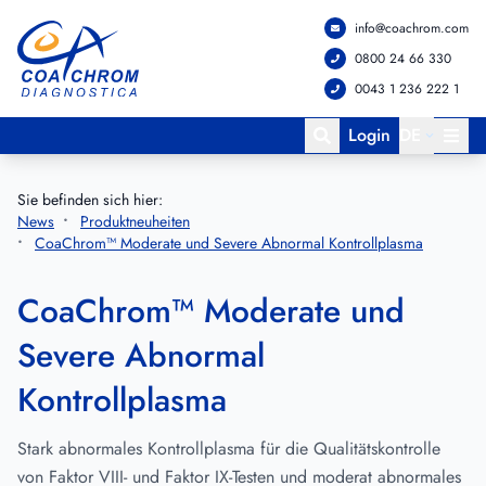
info@coachrom.com
Zum Hauptmenü springen
Zum Hauptinhalt springen
0800 24 66 330
0043 1 236 222 1
Login
DE
Sie befinden sich hier:
News
Produktneuheiten
CoaChrom™ Moderate und Severe Abnormal Kontrollplasma
CoaChrom™ Moderate und
Severe Abnormal
Kontrollplasma
Stark abnormales Kontrollplasma für die Qualitätskontrolle
von Faktor VIII- und Faktor IX-Testen und moderat abnormales