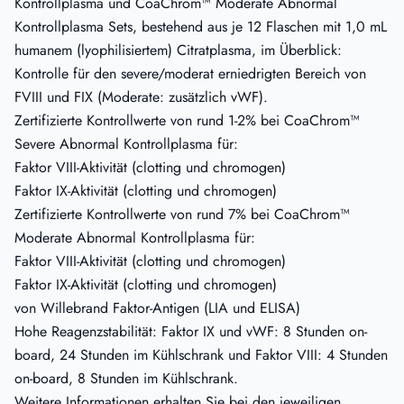
Kontrollplasma und CoaChrom™ Moderate Abnormal
Kontrollplasma Sets, bestehend aus je 12 Flaschen mit 1,0 mL
humanem (lyophilisiertem) Citratplasma, im Überblick:
Kontrolle für den severe/moderat erniedrigten Bereich von
FVIII und FIX (Moderate: zusätzlich vWF).
Zertifizierte Kontrollwerte von rund 1-2% bei CoaChrom™
Severe Abnormal Kontrollplasma für:
Faktor VIII-Aktivität (clotting und chromogen)
Faktor IX-Aktivität (clotting und chromogen)
Zertifizierte Kontrollwerte von rund 7% bei CoaChrom™
Moderate Abnormal Kontrollplasma für:
Faktor VIII-Aktivität (clotting und chromogen)
Faktor IX-Aktivität (clotting und chromogen)
von Willebrand Faktor-Antigen (LIA und ELISA)
Hohe Reagenzstabilität: Faktor IX und vWF: 8 Stunden on-
board, 24 Stunden im Kühlschrank und Faktor VIII: 4 Stunden
on-board, 8 Stunden im Kühlschrank.
Weitere Informationen erhalten Sie bei den jeweiligen