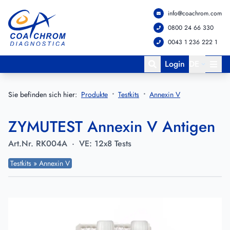
info@coachrom.com
Zum Hauptmenü springen
Zum Hauptinhalt springen
0800 24 66 330
0043 1 236 222 1
Login
DE
Sie befinden sich hier:
Produkte
Testkits
Annexin V
ZYMUTEST Annexin V Antigen
Art.Nr.
RK004A
·
VE:
12x8 Tests
Testkits » Annexin V