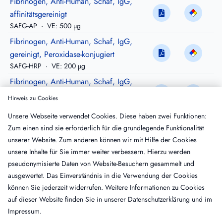
Fibrinogen, Anti-Human, Schaf, IgG,
affinitätsgereinigt
SAFG-AP
·
VE: 500 µg
Fibrinogen, Anti-Human, Schaf, IgG,
gereinigt, Peroxidase-konjugiert
SAFG-HRP
·
VE: 200 µg
Fibrinogen, Anti-Human, Schaf, IgG,
affinitätsgereinigt, Peroxidase-konjugiert
Hinweis zu Cookies
SAFG-APHRP
·
VE: 100 µg
Unsere Webseite verwendet Cookies. Diese haben zwei Funktionen:
Fibrinogen, Anti-Kaninchen, Schaf, IgG,
Zum einen sind sie erforderlich für die grundlegende Funktionalität
gereinigt
unserer Website. Zum anderen können wir mit Hilfe der Cookies
SARFG-IG
·
VE: 10 mg
unsere Inhalte für Sie immer weiter verbessern. Hierzu werden
Fibrinogen, Anti-Kaninchen, Schaf, IgG,
pseudonymisierte Daten von Website-Besuchern gesammelt und
gereinigt, Peroxidase-konjugiert
ausgewertet. Das Einverständnis in die Verwendung der Cookies
SARFG-HRP
·
VE: 200 µg
können Sie jederzeit widerrufen. Weitere Informationen zu Cookies
auf dieser Website finden Sie in unserer
Datenschutzerklärung
und im
Impressum
.