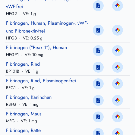
vWF-frei
HFG2
·
VE: 1 g
Fibrinogen, Human, Plasminogen-, vWF-
und Fibronektin-frei
HFG3
·
VE: 0.25 g
Fibrinogen ("Peak 1"), Human
HFGP1
·
VE: 10 mg
Fibrinogen, Rind
BP101B
·
VE: 1 g
Fibrinogen, Rind, Plasminogen-frei
BFG1
·
VE: 1 g
Fibrinogen, Kaninchen
RBFG
·
VE: 1 mg
Fibrinogen, Maus
MFG
·
VE: 1 mg
Fibrinogen, Ratte