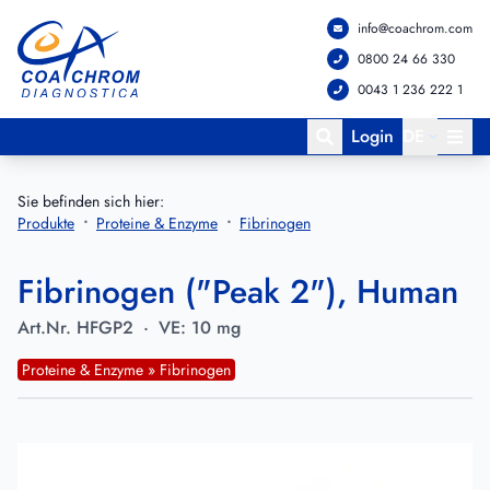
info@coachrom.com
Zum Hauptmenü springen
Zum Hauptinhalt springen
0800 24 66 330
0043 1 236 222 1
Login
DE
Sie befinden sich hier:
Produkte
Proteine & Enzyme
Fibrinogen
Fibrinogen ("Peak 2"), Human
Art.Nr.
HFGP2
·
VE:
10 mg
Proteine & Enzyme » Fibrinogen