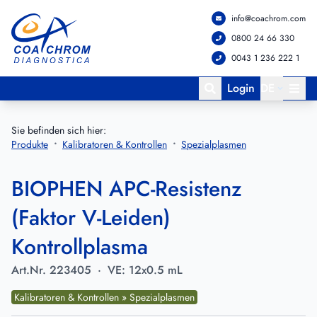
info@coachrom.com
Zum Hauptmenü springen
Zum Hauptinhalt springen
0800 24 66 330
0043 1 236 222 1
Login
DE
Sie befinden sich hier:
Produkte
Kalibratoren & Kontrollen
Spezialplasmen
BIOPHEN APC-Resistenz
(Faktor V-Leiden)
Kontrollplasma
Art.Nr.
223405
·
VE:
12x0.5 mL
Kalibratoren & Kontrollen » Spezialplasmen