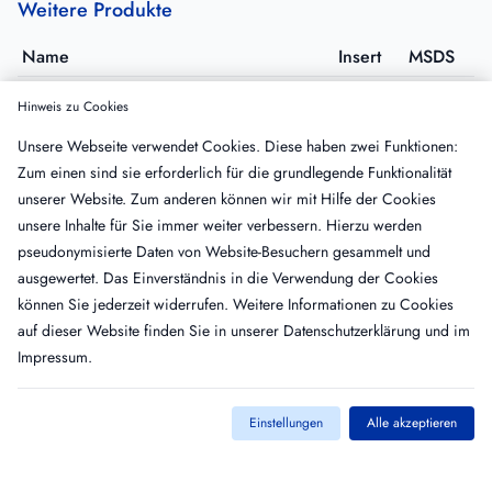
Weitere Produkte
Name
Insert
MSDS
S-2238™
Hinweis zu Cookies
820324
·
VE: 25 mg
Unsere Webseite verwendet Cookies. Diese haben zwei Funktionen:
BIOPHEN CS-01(38)
Zum einen sind sie erforderlich für die grundlegende Funktionalität
229001C
·
VE: 12x25 mg
unserer Website. Zum anderen können wir mit Hilfe der Cookies
BIOPHEN CS-01(38)
unsere Inhalte für Sie immer weiter verbessern. Hierzu werden
229001
·
VE: 25 mg
pseudonymisierte Daten von Website-Besuchern gesammelt und
BIOPHEN CS-01(81)
ausgewertet. Das Einverständnis in die Verwendung der Cookies
229005
·
VE: 25 mg
können Sie jederzeit widerrufen. Weitere Informationen zu Cookies
auf dieser Website finden Sie in unserer
Datenschutzerklärung
und im
Impressum
.
Einstellungen
Alle akzeptieren
Kontakt
Impressum
AGB
Datenschutz