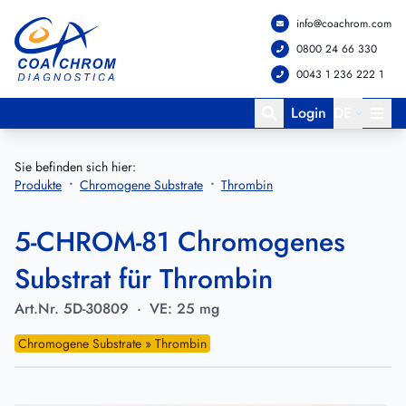
info@coachrom.com
Zum Hauptmenü springen
Zum Hauptinhalt springen
0800 24 66 330
0043 1 236 222 1
Login
DE
Sie befinden sich hier:
Produkte
Chromogene Substrate
Thrombin
5-CHROM-81 Chromogenes
Substrat für Thrombin
Art.Nr.
5D-30809
·
VE:
25 mg
Chromogene Substrate » Thrombin