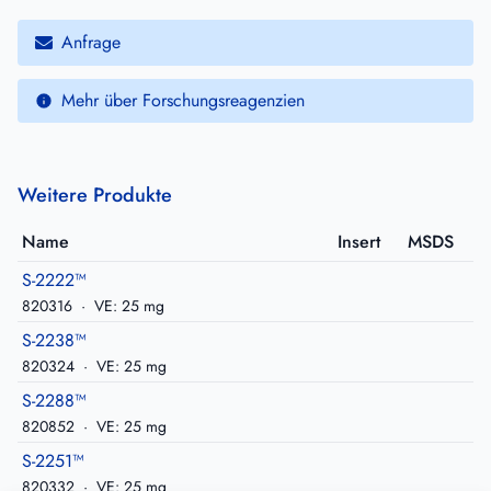
Anfrage
Mehr über Forschungsreagenzien
Weitere Produkte
Name
Insert
MSDS
S-2222™
820316
·
VE: 25 mg
S-2238™
820324
·
VE: 25 mg
S-2288™
820852
·
VE: 25 mg
S-2251™
820332
·
VE: 25 mg