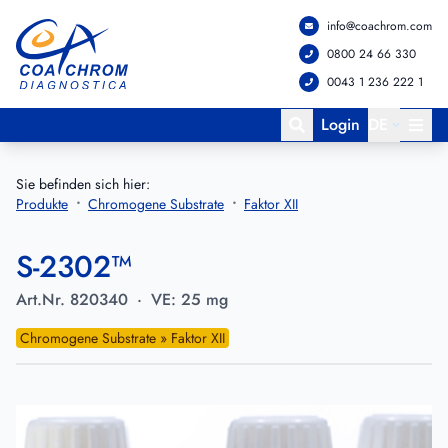
info@coachrom.com
Zum Hauptmenü springen
Zum Hauptinhalt springen
0800 24 66 330
0043 1 236 222 1
Login
DE
Sie befinden sich hier:
Produkte
Chromogene Substrate
Faktor XII
S-2302™
Art.Nr.
820340
·
VE:
25 mg
Chromogene Substrate » Faktor XII