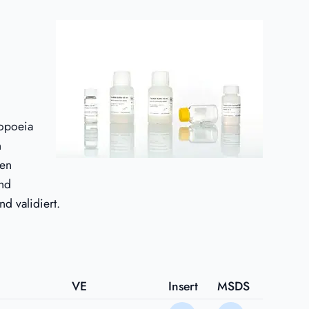
opoeia
n
den
und
nd validiert.
VE
Insert
MSDS