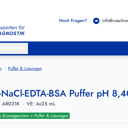
Noch Fragen?
info@coachr
TERNEHMEN
n
Puffer & Lösungen
s-NaCl-EDTA-BSA Puffer pH 8,4
.
AR031K
·
VE:
4x25 mL
 & Bioreagenzien » Puffer & Lösungen