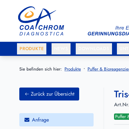
Zum Hauptmenü springen
Zum Hauptinhalt springen
PRODUKTE
NEWS
DOWNLOADS
UN
Sie befinden sich hier:
Produkte
Puffer & Bioreagenzie
Tri
Zurück zur Übersicht
Art.Nr
Puffer
Anfrage