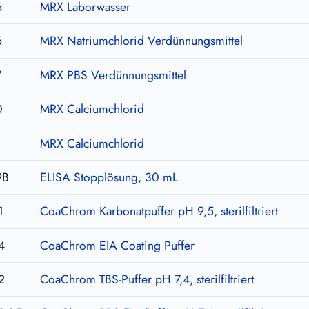
6
MRX Laborwasser
6
MRX Natriumchlorid Verdünnungsmittel
7
MRX PBS Verdünnungsmittel
0
MRX Calciumchlorid
1
MRX Calciumchlorid
9B
ELISA Stopplösung, 30 mL
1
CoaChrom Karbonatpuffer pH 9,5, sterilfiltriert
4
CoaChrom EIA Coating Puffer
2
CoaChrom TBS-Puffer pH 7,4, sterilfiltriert