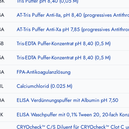
8K
Tris Puffer pH 8,40 (0,05 M)
4A
AT-Tris Puffer Anti-IIa, pH 8,40 (progressives Antith
3A
AT-Tris Puffer Anti-Xa pH 7,85 (progressives Antithr
5B
Tris-EDTA Puffer-Konzentrat pH 8,40 (0,5 M)
5A
Tris-EDTA Puffer-Konzentrat pH 8,40 (0,5 M)
3A
FPA-Antikoagulanzlösung
1L
Calciumchlorid (0.025 M)
0A
ELISA Verdünnungspuffer mit Albumin pH 7,50
1K
ELISA Waschpuffer mit 0,1% Tween 20, 20-fach Konz
CRYOcheck™ C/S Diluent für CRYOcheck™ Clot C un