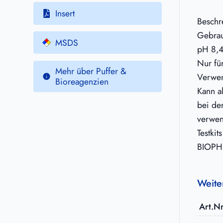
Insert
Beschr
Gebrau
MSDS
pH 8,
Nur fü
Mehr über Puffer &
Verwe
Bioreagenzien
Kann a
bei de
verwen
Testki
BIOPHE
Weite
Art.Nr