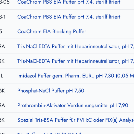
3-05
CoaChrom PBS EIA Puffer pH 7.4, sterilfiltriert
3-1
CoaChrom PBS EIA Puffer pH 7.4, sterilfiltriert
5
CoaChrom EIA Blocking Puffer
2A
Tris-NaCl-EDTA Puffer mit Heparinneutralisator, pH 7
2K
Tris-NaCl-EDTA Puffer mit Heparinneutralisator, pH 7
1L
Imidazol Puffer gem. Pharm. EUR., pH 7,30 (0,05 M
6K
Phosphat-NaCl Puffer pH 7,50
2A
Prothrombin-Aktivator Verdünnungsmittel pH 7,90
6K
Spezial Tris-BSA Puffer für FVIII:C oder FIX(a) Analy