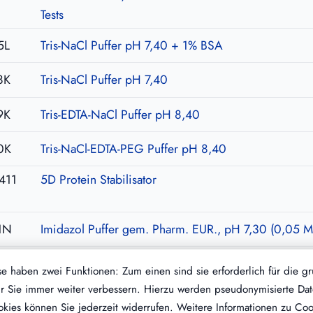
Tests
5L
Tris-NaCl Puffer pH 7,40 + 1% BSA
8K
Tris-NaCl Puffer pH 7,40
9K
Tris-EDTA-NaCl Puffer pH 8,40
0K
Tris-NaCl-EDTA-PEG Puffer pH 8,40
411
5D Protein Stabilisator
1N
Imidazol Puffer gem. Pharm. EUR., pH 7,30 (0,05 M
6K
Calciumchlorid (0.025 M) mit Heparinneutralisator
 haben zwei Funktionen: Zum einen sind sie erforderlich für die g
 für Sie immer weiter verbessern. Hierzu werden pseudonymisierte 
kies können Sie jederzeit widerrufen. Weitere Informationen zu Cook