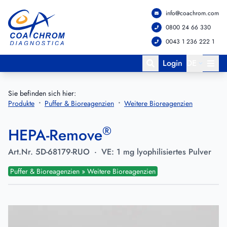
info@coachrom.com
Zum Hauptmenü springen
Zum Hauptinhalt springen
0800 24 66 330
0043 1 236 222 1
Login
DE
Sie befinden sich hier:
Produkte
Puffer & Bioreagenzien
Weitere Bioreagenzien
®
HEPA-Remove
Art.Nr.
5D-68179-RUO
·
VE:
1 mg lyophilisiertes Pulver
Puffer & Bioreagenzien » Weitere Bioreagenzien