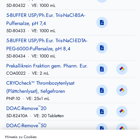
5D-80432
·
VE: 1000 mL
5-BUFFER USP/Ph.Eur. Tris-NaCl-BSA-
Puffersalze, pH 7,4
5D-80433
·
VE: 1000 mL
5-BUFFER USP/Ph.Eur. Tris-NaCl-EDTA-
PEG-6000-Puffersalze, pH 8,4
5D-80434
·
VE: 1000 mL
Prekallikrein Fraktion gem. Pharm. Eur.
COA0022
·
VE: 2 mL
CRYOcheck™ Thrombozytenlysat
(Plättchenlysat), tiefgefroren
PNP-10
·
VE: 25x1 mL
™
DOAC-Remove
20
5D-82410A
·
VE: 20 Tabletten
™
DOAC-Remove
50
5D-82410B
·
VE: 50 Tabletten
Hinweis zu Cookies