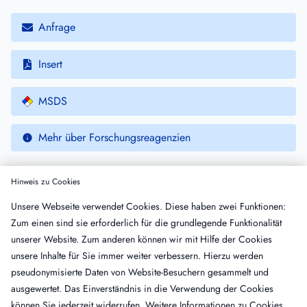
Anfrage
Insert
MSDS
Mehr über Forschungsreagenzien
Hinweis zu Cookies
Weitere Produkte
Unsere Webseite verwendet Cookies. Diese haben zwei Funktionen:
Zum einen sind sie erforderlich für die grundlegende Funktionalität
Name
Insert
MSDS
unserer Website. Zum anderen können wir mit Hilfe der Cookies
Non-Immun, Ziege, IgG, gereinigt
unsere Inhalte für Sie immer weiter verbessern. Hierzu werden
NIG-IG
·
VE: 10 mg
pseudonymisierte Daten von Website-Besuchern gesammelt und
Non-Immun, Schaf, IgG, gereinigt
ausgewertet. Das Einverständnis in die Verwendung der Cookies
NIS-IG
·
VE: 20 mg
können Sie jederzeit widerrufen. Weitere Informationen zu Cookies