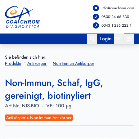
info@coachrom.com
Zum Hauptmenü springen
Zum Hauptinhalt springen
0800 24 66 330
0043 1 236 222 1
Login
DE
Sie befinden sich hier:
Produkte
Antikörper
Non-Immun Antikörper
Non-Immun, Schaf, IgG,
gereinigt, biotinyliert
Art.Nr.
NIS-BIO
·
VE:
100 µg
Antikörper » Non-Immun Antikörper