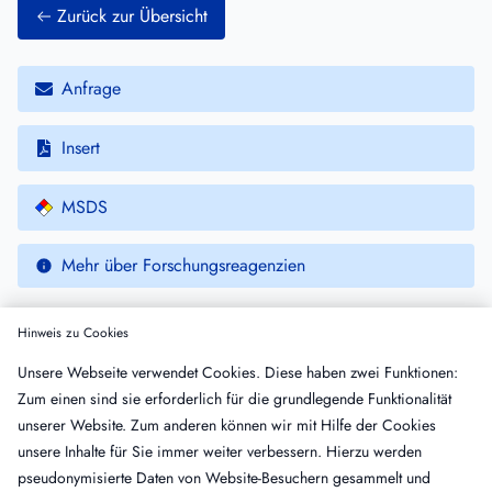
Zurück zur Übersicht
Anfrage
Insert
MSDS
Mehr über Forschungsreagenzien
Hinweis zu Cookies
Weitere Produkte
Unsere Webseite verwendet Cookies. Diese haben zwei Funktionen:
Zum einen sind sie erforderlich für die grundlegende Funktionalität
Name
Insert
MSDS
unserer Website. Zum anderen können wir mit Hilfe der Cookies
Neutrophilen Elastase, Anti-Human,
unsere Inhalte für Sie immer weiter verbessern. Hierzu werden
Schaf, IgG, gereinigt, Peroxidase-
pseudonymisierte Daten von Website-Besuchern gesammelt und