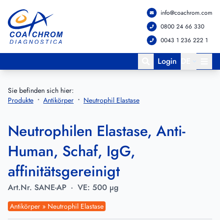
info@coachrom.com
Zum Hauptmenü springen
Zum Hauptinhalt springen
0800 24 66 330
0043 1 236 222 1
Login
DE
Sie befinden sich hier:
Produkte
Antikörper
Neutrophil Elastase
Neutrophilen Elastase, Anti-
Human, Schaf, IgG,
affinitätsgereinigt
Art.Nr.
SANE-AP
·
VE:
500 µg
Antikörper » Neutrophil Elastase