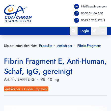
info@coachrom.com
Zum Hauptmenü springen
Zum Hauptinhalt springen
0800 24 66 330
0043 1 236 222 1
Login
DE
Sie befinden sich hier:
Produkte
Antikörper
Fibrin Fragment
Fibrin Fragment E, Anti-Human,
Schaf, IgG, gereinigt
Art.Nr.
SAFNE-IG
·
VE:
10 mg
Antikörper » Fibrin Fragment