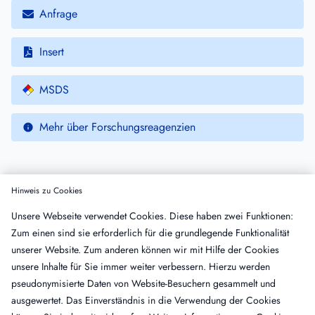
Anfrage
Insert
MSDS
Mehr über Forschungsreagenzien
Weitere Produkte
Hinweis zu Cookies
Unsere Webseite verwendet Cookies. Diese haben zwei Funktionen:
Name
Insert
MSDS
Zum einen sind sie erforderlich für die grundlegende Funktionalität
Fibrin Fragment E, Human
unserer Website. Zum anderen können wir mit Hilfe der Cookies
PP020A
·
VE: 200 µg
unsere Inhalte für Sie immer weiter verbessern. Hierzu werden
Fibrin Fragment E, Anti-Human, Schaf,
pseudonymisierte Daten von Website-Besuchern gesammelt und
IgG, gereinigt, Peroxidase-konjugiert
ausgewertet. Das Einverständnis in die Verwendung der Cookies