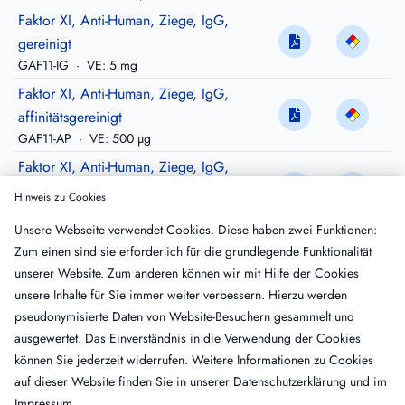
Faktor XI, Anti-Human, Ziege, IgG,
gereinigt
GAF11-IG
·
VE: 5 mg
Faktor XI, Anti-Human, Ziege, IgG,
affinitätsgereinigt
GAF11-AP
·
VE: 500 µg
Faktor XI, Anti-Human, Ziege, IgG,
gereinigt, Peroxidase-konjugiert
Hinweis zu Cookies
GAF11-HRP
·
VE: 200 µg
Unsere Webseite verwendet Cookies. Diese haben zwei Funktionen:
Faktor XI, Anti-Human, Schaf, IgG,
Zum einen sind sie erforderlich für die grundlegende Funktionalität
gereinigt
unserer Website. Zum anderen können wir mit Hilfe der Cookies
SAF11-IG
·
VE: 5 mg
unsere Inhalte für Sie immer weiter verbessern. Hierzu werden
Faktor XI, Anti-Human, Schaf, IgG,
pseudonymisierte Daten von Website-Besuchern gesammelt und
affinitätsgereinigt
ausgewertet. Das Einverständnis in die Verwendung der Cookies
SAF11-AP
·
VE: 500 µg
können Sie jederzeit widerrufen. Weitere Informationen zu Cookies
auf dieser Website finden Sie in unserer
Datenschutzerklärung
und im
Impressum
.