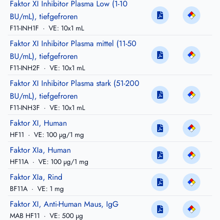
Faktor XI Inhibitor Plasma Low (1-10
BU/mL), tiefgefroren
F11-INH1F
·
VE: 10x1 mL
Faktor XI Inhibitor Plasma mittel (11-50
BU/mL), tiefgefroren
F11-INH2F
·
VE: 10x1 mL
Faktor XI Inhibitor Plasma stark (51-200
BU/mL), tiefgefroren
F11-INH3F
·
VE: 10x1 mL
Faktor XI, Human
HF11
·
VE: 100 µg/1 mg
Faktor XIa, Human
HF11A
·
VE: 100 µg/1 mg
Faktor XIa, Rind
BF11A
·
VE: 1 mg
Faktor XI, Anti-Human Maus, IgG
MAB HF11
·
VE: 500 µg