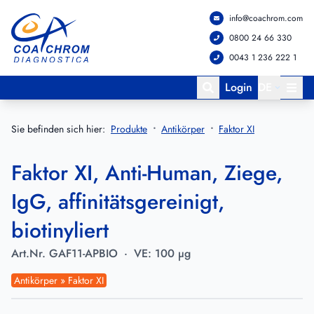
info@coachrom.com
Zum Hauptmenü springen
Zum Hauptinhalt springen
0800 24 66 330
0043 1 236 222 1
Login
DE
Sie befinden sich hier:
Produkte
Antikörper
Faktor XI
Faktor XI, Anti-Human, Ziege,
IgG, affinitätsgereinigt,
biotinyliert
Art.Nr.
GAF11-APBIO
·
VE:
100 µg
Antikörper » Faktor XI