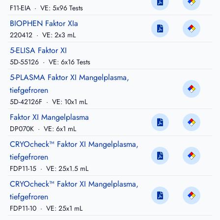
F11-EIA
·
VE: 5x96 Tests
BIOPHEN Faktor XIa
220412
·
VE: 2x3 mL
5-ELISA Faktor XI
5D-55126
·
VE: 6x16 Tests
5-PLASMA Faktor XI Mangelplasma,
tiefgefroren
5D-42126F
·
VE: 10x1 mL
Faktor XI Mangelplasma
DP070K
·
VE: 6x1 mL
CRYOcheck™ Faktor XI Mangelplasma,
tiefgefroren
FDP11-15
·
VE: 25x1.5 mL
CRYOcheck™ Faktor XI Mangelplasma,
tiefgefroren
FDP11-10
·
VE: 25x1 mL