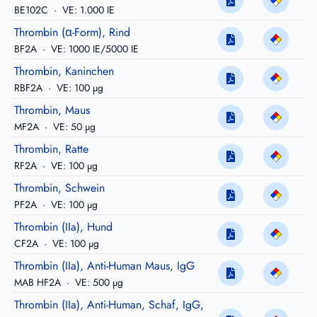
BE102C
·
VE: 1.000 IE
Thrombin (α-Form), Rind
BF2A
·
VE: 1000 IE/5000 IE
Thrombin, Kaninchen
RBF2A
·
VE: 100 µg
Thrombin, Maus
MF2A
·
VE: 50 µg
Thrombin, Ratte
RF2A
·
VE: 100 µg
Thrombin, Schwein
PF2A
·
VE: 100 µg
Thrombin (IIa), Hund
CF2A
·
VE: 100 µg
Thrombin (IIa), Anti-Human Maus, IgG
MAB HF2A
·
VE: 500 µg
Thrombin (IIa), Anti-Human, Schaf, IgG,