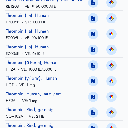
RE120B
·
VE: ≈160.000 ATE
Thrombin (IIa), Human
EZ006B
·
VE: 1.000 IE
Thrombin (IIa), Human
EZ006L
·
VE: 10x100 IE
Thrombin (IIa), Human
EZ006K
·
VE: 6x10 IE
Thrombin (α-Form), Human
HF2A
·
VE: 1000 IE/5000 IE
Thrombin (γ-Form), Human
HGT
·
VE: 1 mg
Thrombin, Human, inaktiviert
HF2AI
·
VE: 1 mg
Thrombin, Rind, gereinigt
COA102A
·
VE: 21 IE
Thrombin, Rind, gereinigt