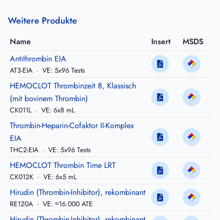
Weitere Produkte
Name
Insert
MSDS
Antithrombin EIA
AT3-EIA
·
VE: 5x96 Tests
HEMOCLOT Thrombinzeit 8, Klassisch
(mit bovinem Thrombin)
CK011L
·
VE: 6x8 mL
Thrombin-Heparin-Cofaktor II-Komplex
EIA
THC2-EIA
·
VE: 5x96 Tests
HEMOCLOT Thrombin Time LRT
CK012K
·
VE: 6x5 mL
Hirudin (Thrombin-Inhibitor), rekombinant
RE120A
·
VE: ≈16.000 ATE
Hirudin (Thrombin-Inhibitor), rekombinant