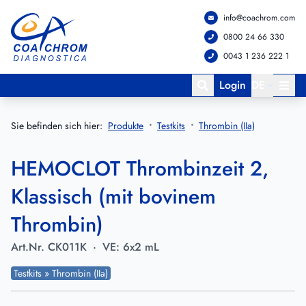
info@coachrom.com
Zum Hauptmenü springen
Zum Hauptinhalt springen
0800 24 66 330
0043 1 236 222 1
Login
DE
Sie befinden sich hier:
Produkte
Testkits
Thrombin (IIa)
HEMOCLOT Thrombinzeit 2,
Klassisch (mit bovinem
Thrombin)
Art.Nr.
CK011K
·
VE:
6x2 mL
Testkits » Thrombin (IIa)