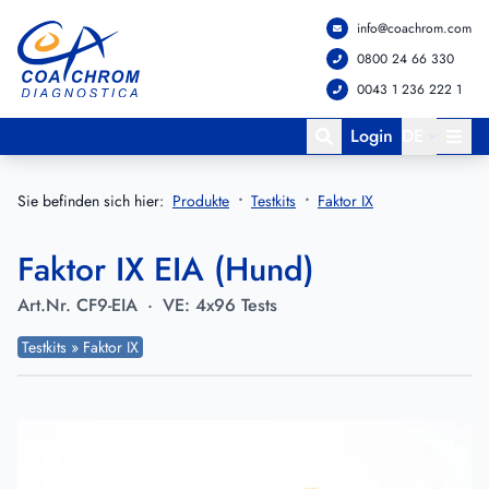
info@coachrom.com
Zum Hauptmenü springen
Zum Hauptinhalt springen
0800 24 66 330
0043 1 236 222 1
Login
DE
Sie befinden sich hier:
Produkte
Testkits
Faktor IX
Faktor IX EIA (Hund)
Art.Nr.
CF9-EIA
·
VE:
4x96 Tests
Testkits » Faktor IX