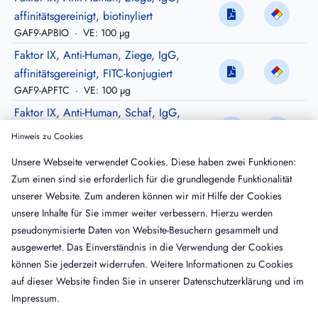
affinitätsgereinigt, biotinyliert
GAF9-APBIO
·
VE: 100 µg
Faktor IX, Anti-Human, Ziege, IgG,
affinitätsgereinigt, FITC-konjugiert
GAF9-APFTC
·
VE: 100 µg
Faktor IX, Anti-Human, Schaf, IgG,
gereinigt
Hinweis zu Cookies
SAF9-IG
·
VE: 10 mg
Unsere Webseite verwendet Cookies. Diese haben zwei Funktionen:
Faktor IX, Anti-Human, Schaf, IgG,
Zum einen sind sie erforderlich für die grundlegende Funktionalität
affinitätsgereinigt
unserer Website. Zum anderen können wir mit Hilfe der Cookies
SAF9-AP
·
VE: 500 µg
unsere Inhalte für Sie immer weiter verbessern. Hierzu werden
Faktor IX, Anti-Human, Schaf, IgG,
pseudonymisierte Daten von Website-Besuchern gesammelt und
affinitätsgereinigt, Peroxidase konjugiert
ausgewertet. Das Einverständnis in die Verwendung der Cookies
SAF9-APHRP
·
VE: 100 µg
können Sie jederzeit widerrufen. Weitere Informationen zu Cookies
auf dieser Website finden Sie in unserer
Datenschutzerklärung
und im
Impressum
.