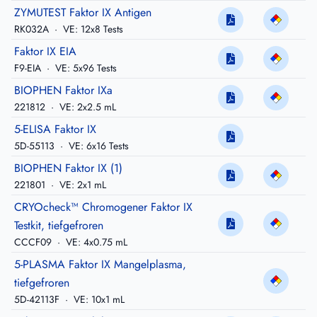
ZYMUTEST Faktor IX Antigen
RK032A
·
VE: 12x8 Tests
Faktor IX EIA
F9-EIA
·
VE: 5x96 Tests
BIOPHEN Faktor IXa
221812
·
VE: 2x2.5 mL
5-ELISA Faktor IX
5D-55113
·
VE: 6x16 Tests
BIOPHEN Faktor IX (1)
221801
·
VE: 2x1 mL
CRYOcheck™ Chromogener Faktor IX
Testkit, tiefgefroren
CCCF09
·
VE: 4x0.75 mL
5-PLASMA Faktor IX Mangelplasma,
tiefgefroren
5D-42113F
·
VE: 10x1 mL