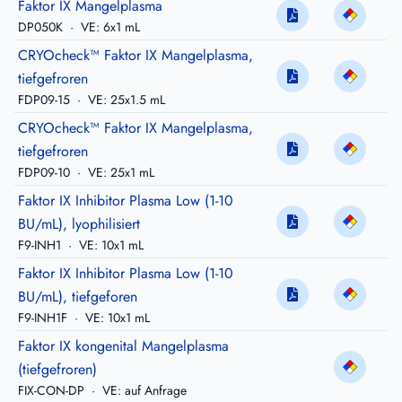
Faktor IX Mangelplasma
DP050K
·
VE: 6x1 mL
CRYOcheck™ Faktor IX Mangelplasma,
tiefgefroren
FDP09-15
·
VE: 25x1.5 mL
CRYOcheck™ Faktor IX Mangelplasma,
tiefgefroren
FDP09-10
·
VE: 25x1 mL
Faktor IX Inhibitor Plasma Low (1-10
BU/mL), lyophilisiert
F9-INH1
·
VE: 10x1 mL
Faktor IX Inhibitor Plasma Low (1-10
BU/mL), tiefgeforen
F9-INH1F
·
VE: 10x1 mL
Faktor IX kongenital Mangelplasma
(tiefgefroren)
FIX-CON-DP
·
VE: auf Anfrage