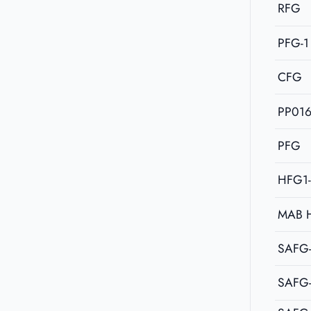
RFG
PFG-1
CFG
PP01
PFG
HFG1
MAB 
SAFG
SAFG