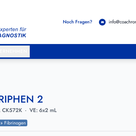
Noch Fragen?
info@coachr
TERNEHMEN
BRIPHEN 2
.
CK572K
·
VE:
6x2 mL
s » Fibrinogen