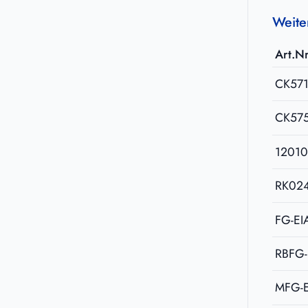
Weite
Art.Nr
CK57
CK57
1201
RK02
FG-EI
RBFG-
MFG-