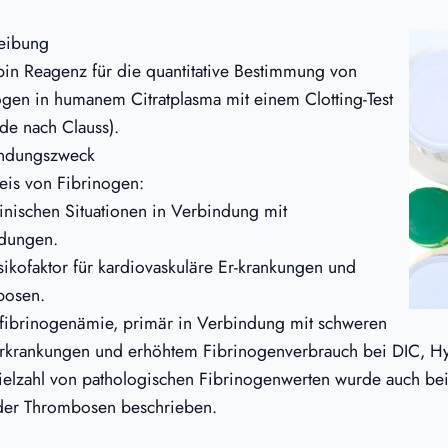
eibung
in Reagenz für die quantitative Bestimmung von
ogen in humanem Citratplasma mit einem Clotting-Test
de nach Clauss).
ndungszweck
is von Fibrinogen:
linischen Situationen in Verbindung mit
dungen.
isikofaktor für kardiovaskuläre Er-krankungen und
bosen.
fibrinogenämie, primär in Verbindung mit schweren
rkrankungen und erhöhtem Fibrinogenverbrauch bei DIC, Hyp
ielzahl von pathologischen Fibrinogenwerten wurde auch bei
er Thrombosen beschrieben.