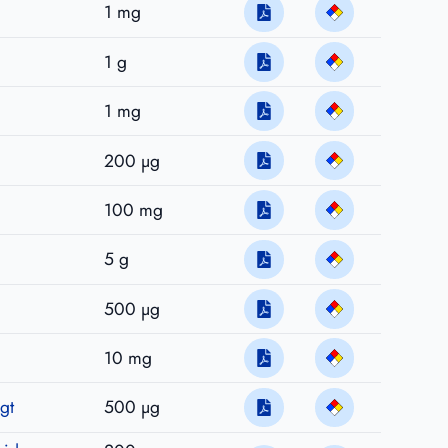
1 mg
1 g
1 mg
200 µg
100 mg
5 g
500 µg
10 mg
gt
500 µg