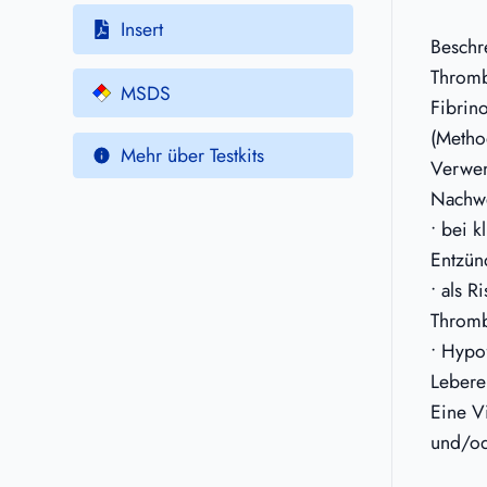
Insert
Beschr
Thromb
MSDS
Fibrin
(Metho
Mehr über Testkits
Verwe
Nachwe
• bei k
Entzün
• als R
Throm
• Hypo
Lebere
Eine V
und/od