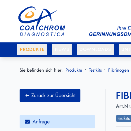
Zum Hauptmenü springen
Zum Hauptinhalt springen
PRODUKTE
NEWS
DOWNLOADS
UN
Sie befinden sich hier:
Produkte
Testkits
Fibrinogen
FI
Zurück zur Übersicht
Art.Nr
Testkit
Anfrage