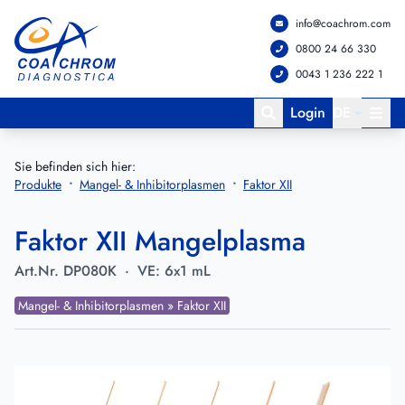
info@coachrom.com
Zum Hauptmenü springen
Zum Hauptinhalt springen
0800 24 66 330
0043 1 236 222 1
Login
DE
Sie befinden sich hier:
Produkte
Mangel- & Inhibitorplasmen
Faktor XII
Faktor XII Mangelplasma
Art.Nr.
DP080K
·
VE:
6x1 mL
Mangel- & Inhibitorplasmen » Faktor XII