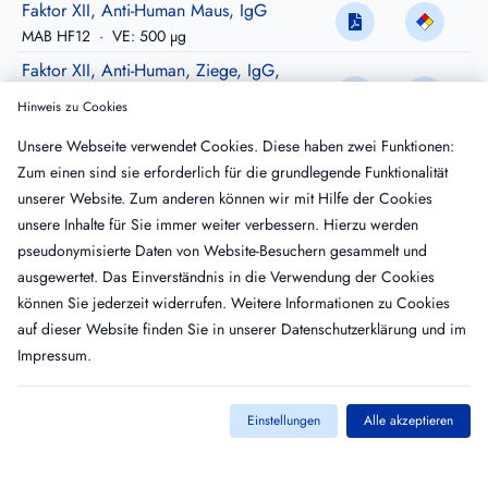
Faktor XII, Anti-Human Maus, IgG
MAB HF12
·
VE: 500 µg
Faktor XII, Anti-Human, Ziege, IgG,
gereinigt
Hinweis zu Cookies
GAF12-IG
·
VE: 5 mg
Unsere Webseite verwendet Cookies. Diese haben zwei Funktionen:
Faktor XII, Anti-Human, Ziege, IgG,
Zum einen sind sie erforderlich für die grundlegende Funktionalität
affinitätsgereinigt
unserer Website. Zum anderen können wir mit Hilfe der Cookies
GAF12-AP
·
VE: 500 µg
unsere Inhalte für Sie immer weiter verbessern. Hierzu werden
Faktor XII, Anti-Human, Ziege, IgG,
pseudonymisierte Daten von Website-Besuchern gesammelt und
gereinigt, Peroxidase-konjugiert
ausgewertet. Das Einverständnis in die Verwendung der Cookies
GAF12-HRP
·
VE: 200 µg
können Sie jederzeit widerrufen. Weitere Informationen zu Cookies
auf dieser Website finden Sie in unserer
Datenschutzerklärung
und im
Impressum
.
Einstellungen
Alle akzeptieren
Kontakt
Impressum
AGB
Datenschutz