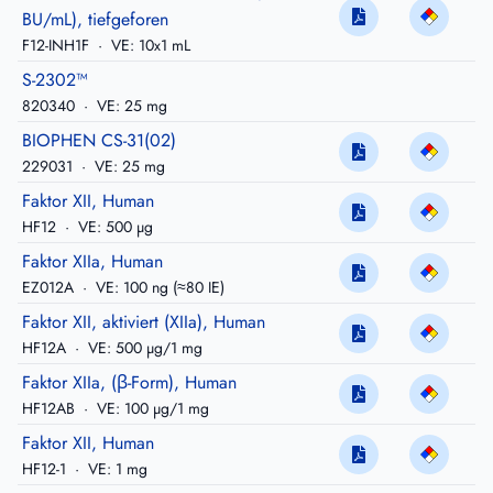
BU/mL), tiefgeforen
F12-INH1F
·
VE: 10x1 mL
S-2302™
820340
·
VE: 25 mg
BIOPHEN CS-31(02)
229031
·
VE: 25 mg
Faktor XII, Human
HF12
·
VE: 500 µg
Faktor XIIa, Human
EZ012A
·
VE: 100 ng (≈80 IE)
Faktor XII, aktiviert (XIIa), Human
HF12A
·
VE: 500 µg/1 mg
Faktor XIIa, (β-Form), Human
HF12AB
·
VE: 100 µg/1 mg
Faktor XII, Human
HF12-1
·
VE: 1 mg