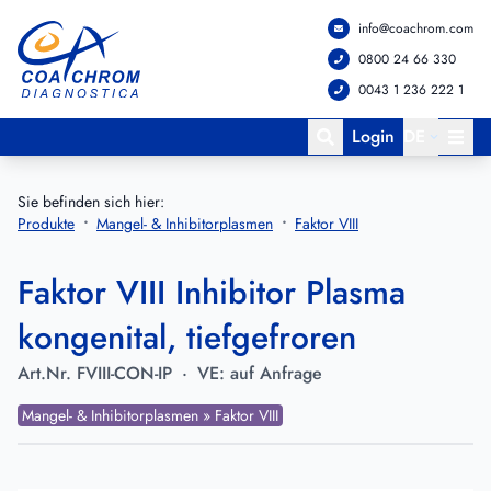
info@coachrom.com
Zum Hauptmenü springen
Zum Hauptinhalt springen
0800 24 66 330
0043 1 236 222 1
Login
DE
Sie befinden sich hier:
Produkte
Mangel- & Inhibitorplasmen
Faktor VIII
Faktor VIII Inhibitor Plasma
kongenital, tiefgefroren
Art.Nr.
FVIII-CON-IP
·
VE:
auf Anfrage
Mangel- & Inhibitorplasmen » Faktor VIII