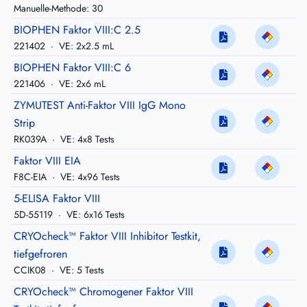
Manuelle-Methode: 30
BIOPHEN Faktor VIII:C 2.5
221402
·
VE: 2x2.5 mL
BIOPHEN Faktor VIII:C 6
221406
·
VE: 2x6 mL
ZYMUTEST Anti-Faktor VIII IgG Mono
Strip
RK039A
·
VE: 4x8 Tests
Faktor VIII EIA
F8C-EIA
·
VE: 4x96 Tests
5-ELISA Faktor VIII
5D-55119
·
VE: 6x16 Tests
CRYOcheck™ Faktor VIII Inhibitor Testkit,
tiefgefroren
CCIK08
·
VE: 5 Tests
CRYOcheck™ Chromogener Faktor VIII