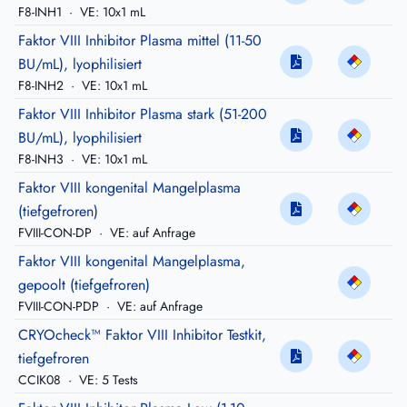
F8-INH1
·
VE: 10x1 mL
Faktor VIII Inhibitor Plasma mittel (11-50
BU/mL), lyophilisiert
F8-INH2
·
VE: 10x1 mL
Faktor VIII Inhibitor Plasma stark (51-200
BU/mL), lyophilisiert
F8-INH3
·
VE: 10x1 mL
Faktor VIII kongenital Mangelplasma
(tiefgefroren)
FVIII-CON-DP
·
VE: auf Anfrage
Faktor VIII kongenital Mangelplasma,
gepoolt (tiefgefroren)
FVIII-CON-PDP
·
VE: auf Anfrage
CRYOcheck™ Faktor VIII Inhibitor Testkit,
tiefgefroren
CCIK08
·
VE: 5 Tests