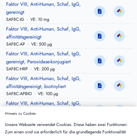
Faktor VIII, Anti-Human, Schaf, IgG,
gereinigt
SAF8C-IG
·
VE: 10 mg
Faktor VIII, Anti-Human, Schaf, IgG,
affinitätsgereinigt
SAF8C-AP
·
VE: 500 µg
Faktor VIII, Anti-Human, Schaf, IgG,
gereinigt, Peroxidase-konjugiert
SAF8C-HRP
·
VE: 200 µg
Faktor VIII, Anti-Human, Schaf, IgG,
affinitätsgereinigt, biotinyliert
SAF8C-APBIO
·
VE: 100 µg
Faktor VIII, Anti-Human, Schaf, IgG,
affinitätsgereinigt, FITC-konjugiert
Hinweis zu Cookies
SAF8C-APFTC
·
VE: 100 µg
Unsere Webseite verwendet Cookies. Diese haben zwei Funktionen:
Faktor VIII, Anti-Hund, Schaf, IgG,
Zum einen sind sie erforderlich für die grundlegende Funktionalität
gereinigt