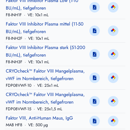
Faktor VIII Inhibitor Plasma Low (1-10
BU/mL), tiefgefroren
F8-INH1F
·
VE: 10x1 mL
Faktor VIII Inhibitor Plasma mittel (11-50
BU/mL), tiefgefroren
F8-INH2F
·
VE: 10x1 mL
Faktor VIII Inhibitor Plasma stark (51-200
BU/mL), tiefgefroren
F8-INH3F
·
VE: 10x1 mL
CRYOcheck™ Faktor VIII Mangelplasma,
vWF im Normbereich, tiefgefroren
FDP08VWF-10
·
VE: 25x1 mL
CRYOcheck™ Faktor VIII Mangelplasma,
vWF im Normbereich, tiefgefroren
FDP08VWF-15
·
VE: 25x1,5 mL
Faktor VIII, Anti-Human Maus, IgG
MAB HF8
·
VE: 500 µg