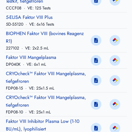
Testkit, tiefgefroren
CCCF08
·
VE: 125 Tests
5-ELISA Faktor VIII Plus
5D-55120
·
VE: 6x16 Tests
BIOPHEN Faktor VIII (bovines Reagenz
R1)
227102
·
VE: 2x2.5 mL
Faktor VIII Mangelplasma
DP040K
·
VE: 6x1 mL
CRYOcheck™ Faktor VIII Mangelplasma,
tiefgefroren
FDP08-15
·
VE: 25x1.5 mL
CRYOcheck™ Faktor VIII Mangelplasma,
tiefgefroren
FDP08-10
·
VE: 25x1 mL
Faktor VIII Inhibitor Plasma Low (1-10
BU/mL), lyophilisiert