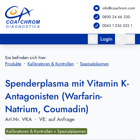
info@coachrom.com
Zum Hauptmenü springen
Zum Hauptinhalt springen
0800 24 66 330
0043 1 236 222 1
Login
DE
Sie befinden sich hier:
Produkte
Kalibratoren & Kontrollen
Spezialplasmen
Spenderplasma mit Vitamin K-
Antagonisten (Warfarin-
Natrium, Coumadin)
Art.Nr.
VKA
·
VE:
auf Anfrage
Kalibratoren & Kontrollen » Spezialplasmen