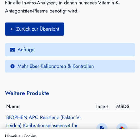
Für alle In-vitro-Analysen, in denen humanes Vitamin K-
Antagonisten-Plasma benötigt wird.
Zurück zur Übersicht
Anfrage
Mehr über Kalibratoren & Kontrollen
Weitere Produkte
Name
Insert
MSDS
BIOPHEN APC Resistenz (Faktor V-
Leiden) Kalibrationsplasmenset für
HEMOCLOT Quanti. V-L
Hinweis zu Cookies