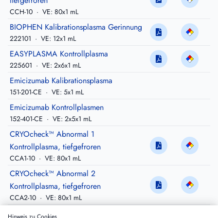
tiefgefroren
CCH-10
·
VE: 80x1 mL
BIOPHEN Kalibrationsplasma Gerinnung
222101
·
VE: 12x1 mL
EASYPLASMA Kontrollplasma
225601
·
VE: 2x6x1 mL
Emicizumab Kalibrationsplasma
151-201-CE
·
VE: 5x1 mL
Emicizumab Kontrollplasmen
152-401-CE
·
VE: 2x5x1 mL
CRYOcheck™ Abnormal 1
Kontrollplasma, tiefgefroren
CCA1-10
·
VE: 80x1 mL
CRYOcheck™ Abnormal 2
Kontrollplasma, tiefgefroren
CCA2-10
·
VE: 80x1 mL
CoaChrom™ Severe Abnormal
Hinweis zu Cookies