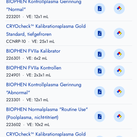
BIOPHEN Kontrollplasma Gerinnung
"Normal"
223201
·
VE: 12x1 mL
CRYOcheck™ Kalibrationsplasma Gold
Standard, tiefgefroren
CCNRP-10
·
VE: 25x1 mL
BIOPHEN FVIIa Kalibrator
226301
·
VE: 6x2 mL
BIOPHEN FVIIa Kontrollen
224901
·
VE: 2x3x1 mL
BIOPHEN Kontrollplasma Gerinnung
"Abnormal"
223301
·
VE: 12x1 mL
BIOPHEN Normalplasma "Routine Use"
(Poolplasma, nicht-titriert)
223602
·
VE: 10x2 mL
CRYOcheck™ Kalibrationsplasma Gold