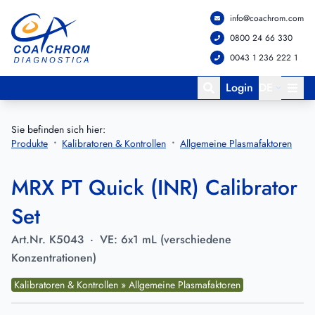
info@coachrom.com
Zum Hauptmenü springen
Zum Hauptinhalt springen
0800 24 66 330
0043 1 236 222 1
Login
DE
Sie befinden sich hier:
Produkte
Kalibratoren & Kontrollen
Allgemeine Plasmafaktoren
MRX PT Quick (INR) Calibrator
Set
Art.Nr.
K5043
·
VE:
6x1 mL (verschiedene
Konzentrationen)
Kalibratoren & Kontrollen » Allgemeine Plasmafaktoren