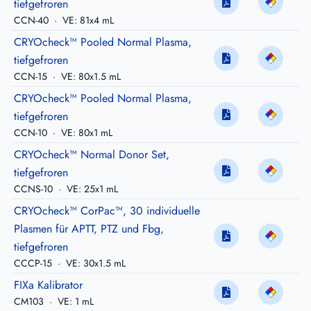
tiefgefroren
CCN-40
·
VE: 81x4 mL
CRYOcheck™ Pooled Normal Plasma,
tiefgefroren
CCN-15
·
VE: 80x1.5 mL
CRYOcheck™ Pooled Normal Plasma,
tiefgefroren
CCN-10
·
VE: 80x1 mL
CRYOcheck™ Normal Donor Set,
tiefgefroren
CCNS-10
·
VE: 25x1 mL
CRYOcheck™ CorPac™, 30 individuelle
Plasmen für APTT, PTZ und Fbg,
tiefgefroren
CCCP-15
·
VE: 30x1.5 mL
FIXa Kalibrator
CM103
·
VE: 1 mL