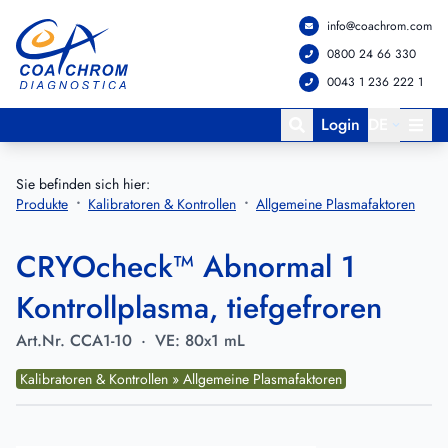
info@coachrom.com
Zum Hauptmenü springen
Zum Hauptinhalt springen
0800 24 66 330
0043 1 236 222 1
Login
DE
Sie befinden sich hier:
Produkte
Kalibratoren & Kontrollen
Allgemeine Plasmafaktoren
CRYOcheck™ Abnormal 1
Kontrollplasma, tiefgefroren
Art.Nr.
CCA1-10
·
VE:
80x1 mL
Kalibratoren & Kontrollen » Allgemeine Plasmafaktoren