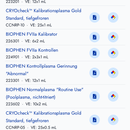
223201
·
VE: 12x1 mL
CRYOcheck™ Kalibrationsplasma Gold
Standard, tiefgefroren
CCNRP-10
·
VE: 25x1 mL
BIOPHEN FVIIa Kalibrator
226301
·
VE: 6x2 mL
BIOPHEN FVIIa Kontrollen
224901
·
VE: 2x3x1 mL
BIOPHEN Kontrollplasma Gerinnung
"Abnormal"
223301
·
VE: 12x1 mL
BIOPHEN Normalplasma "Routine Use"
(Poolplasma, nicht-titriert)
223602
·
VE: 10x2 mL
CRYOcheck™ Kalibrationsplasma Gold
Standard, tiefgefroren
CCNRP-05
·
VE: 25x0.5 mL