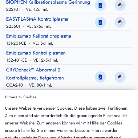
BIOPHEN Kalibrationsplasma Gerinnung
222101
·
VE: 12x1 mL
EASYPLASMA Kontrollplasma
225601
·
VE: 2x6x1 mL
Emicizumab Kalibrationsplasma
151-201-CE
·
VE: 5x1 mL
Emicizumab Kontrollplasmen
152-401-CE
·
VE: 2x5x1 mL
CRYOcheck™ Abnormal 2
Kontrollplasma, tiefgefroren
CCA2-10
·
VE: 80x1 mL
CoaChrom™ Severe Abnormal
Hinweis zu Cookies
Kontrollplasma
Unsere Webseite verwendet Cookies. Diese haben zwei Funktionen:
COA0192
·
VE: 12x1 mL
Zum einen sind sie erforderlich für die grundlegende Funktionalität
CoaChrom™ Moderate Abnormal
unserer Website. Zum anderen können wir mit Hilfe der Cookies
Kontrollplasma
unsere Inhalte für Sie immer weiter verbessern. Hierzu werden
COA0200
·
VE: 12x1 mL
pseudonymisierte Daten von Website-Besuchern gesammelt und