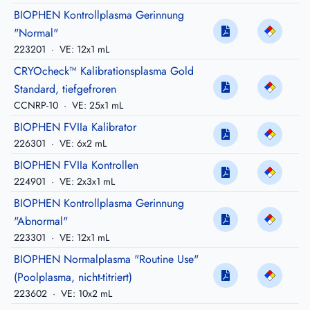
BIOPHEN Kontrollplasma Gerinnung
"Normal"
223201
·
VE: 12x1 mL
CRYOcheck™ Kalibrationsplasma Gold
Standard, tiefgefroren
CCNRP-10
·
VE: 25x1 mL
BIOPHEN FVIIa Kalibrator
226301
·
VE: 6x2 mL
BIOPHEN FVIIa Kontrollen
224901
·
VE: 2x3x1 mL
BIOPHEN Kontrollplasma Gerinnung
"Abnormal"
223301
·
VE: 12x1 mL
BIOPHEN Normalplasma "Routine Use"
(Poolplasma, nicht-titriert)
223602
·
VE: 10x2 mL