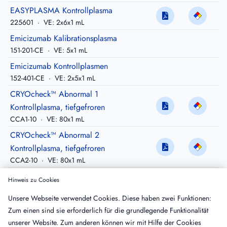
EASYPLASMA Kontrollplasma
225601
·
VE: 2x6x1 mL
Emicizumab Kalibrationsplasma
151-201-CE
·
VE: 5x1 mL
Emicizumab Kontrollplasmen
152-401-CE
·
VE: 2x5x1 mL
CRYOcheck™ Abnormal 1
Kontrollplasma, tiefgefroren
CCA1-10
·
VE: 80x1 mL
CRYOcheck™ Abnormal 2
Kontrollplasma, tiefgefroren
CCA2-10
·
VE: 80x1 mL
CoaChrom™ Severe Abnormal
Hinweis zu Cookies
Kontrollplasma
Unsere Webseite verwendet Cookies. Diese haben zwei Funktionen:
COA0192
·
VE: 12x1 mL
Zum einen sind sie erforderlich für die grundlegende Funktionalität
CoaChrom™ Moderate Abnormal
unserer Website. Zum anderen können wir mit Hilfe der Cookies