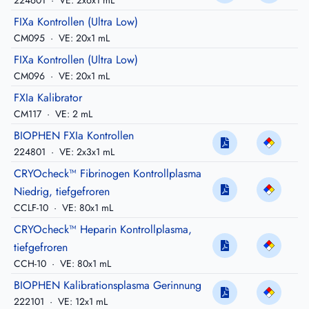
224601
·
VE: 2x6x1 mL
FIXa Kontrollen (Ultra Low)
CM095
·
VE: 20x1 mL
FIXa Kontrollen (Ultra Low)
CM096
·
VE: 20x1 mL
FXIa Kalibrator
CM117
·
VE: 2 mL
BIOPHEN FXIa Kontrollen
224801
·
VE: 2x3x1 mL
CRYOcheck™ Fibrinogen Kontrollplasma
Niedrig, tiefgefroren
CCLF-10
·
VE: 80x1 mL
CRYOcheck™ Heparin Kontrollplasma,
tiefgefroren
CCH-10
·
VE: 80x1 mL
BIOPHEN Kalibrationsplasma Gerinnung
222101
·
VE: 12x1 mL