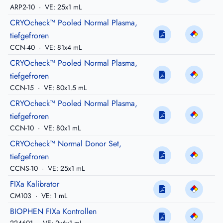
ARP2-10
·
VE: 25x1 mL
CRYOcheck™ Pooled Normal Plasma,
tiefgefroren
CCN-40
·
VE: 81x4 mL
CRYOcheck™ Pooled Normal Plasma,
tiefgefroren
CCN-15
·
VE: 80x1.5 mL
CRYOcheck™ Pooled Normal Plasma,
tiefgefroren
CCN-10
·
VE: 80x1 mL
CRYOcheck™ Normal Donor Set,
tiefgefroren
CCNS-10
·
VE: 25x1 mL
FIXa Kalibrator
CM103
·
VE: 1 mL
BIOPHEN FIXa Kontrollen