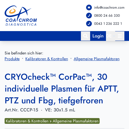
info@coachrom.com
Zum Hauptmenü springen
Zum Hauptinhalt springen
0800 24 66 330
0043 1 236 222 1
Login
DE
Sie befinden sich hier:
Produkte
Kalibratoren & Kontrollen
Allgemeine Plasmafaktoren
CRYOcheck™ CorPac™, 30
individuelle Plasmen für APTT,
PTZ und Fbg, tiefgefroren
Art.Nr.
CCCP-15
·
VE:
30x1.5 mL
Kalibratoren & Kontrollen » Allgemeine Plasmafaktoren