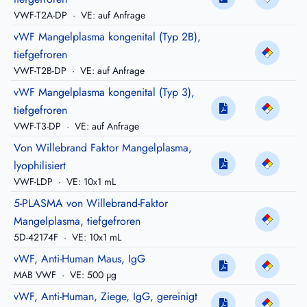
VWF-T2A-DP
·
VE: auf Anfrage
vWF Mangelplasma kongenital (Typ 2B),
tiefgefroren
VWF-T2B-DP
·
VE: auf Anfrage
vWF Mangelplasma kongenital (Typ 3),
tiefgefroren
VWF-T3-DP
·
VE: auf Anfrage
Von Willebrand Faktor Mangelplasma,
lyophilisiert
VWF-LDP
·
VE: 10x1 mL
5-PLASMA von Willebrand-Faktor
Mangelplasma, tiefgefroren
5D-42174F
·
VE: 10x1 mL
vWF, Anti-Human Maus, IgG
MAB VWF
·
VE: 500 µg
vWF, Anti-Human, Ziege, IgG, gereinigt