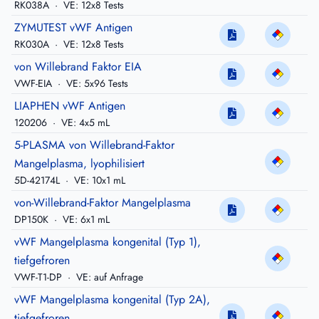
RK038A
·
VE: 12x8 Tests
ZYMUTEST vWF Antigen
RK030A
·
VE: 12x8 Tests
von Willebrand Faktor EIA
VWF-EIA
·
VE: 5x96 Tests
LIAPHEN vWF Antigen
120206
·
VE: 4x5 mL
5-PLASMA von Willebrand-Faktor
Mangelplasma, lyophilisiert
5D-42174L
·
VE: 10x1 mL
von-Willebrand-Faktor Mangelplasma
DP150K
·
VE: 6x1 mL
vWF Mangelplasma kongenital (Typ 1),
tiefgefroren
VWF-T1-DP
·
VE: auf Anfrage
vWF Mangelplasma kongenital (Typ 2A),
tiefgefroren