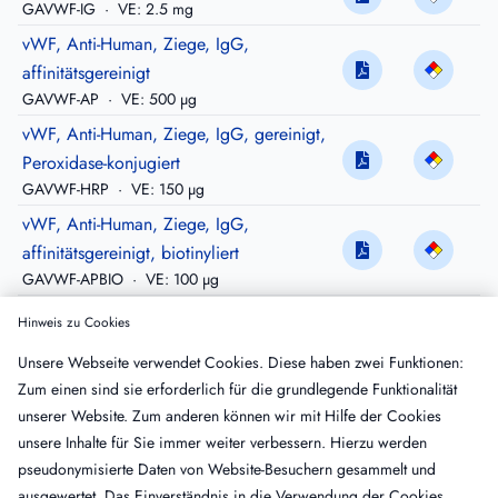
GAVWF-IG
·
VE: 2.5 mg
vWF, Anti-Human, Ziege, IgG,
affinitätsgereinigt
GAVWF-AP
·
VE: 500 µg
vWF, Anti-Human, Ziege, IgG, gereinigt,
Peroxidase-konjugiert
GAVWF-HRP
·
VE: 150 µg
vWF, Anti-Human, Ziege, IgG,
affinitätsgereinigt, biotinyliert
GAVWF-APBIO
·
VE: 100 µg
vWF, Anti-Human, Ziege, IgG,
Hinweis zu Cookies
affinitätsgereinigt, FITC-konjugiert
Unsere Webseite verwendet Cookies. Diese haben zwei Funktionen:
GAVWF-APFTC
·
VE: 100 µg
Zum einen sind sie erforderlich für die grundlegende Funktionalität
vWF, Anti-Hund, Schaf, IgG, gereinigt
unserer Website. Zum anderen können wir mit Hilfe der Cookies
SACWF-IG
·
VE: 5 mg
unsere Inhalte für Sie immer weiter verbessern. Hierzu werden
vWF, Anti-Hund, Schaf, IgG, gereinigt,
pseudonymisierte Daten von Website-Besuchern gesammelt und
Peroxidase-konjugiert
ausgewertet. Das Einverständnis in die Verwendung der Cookies