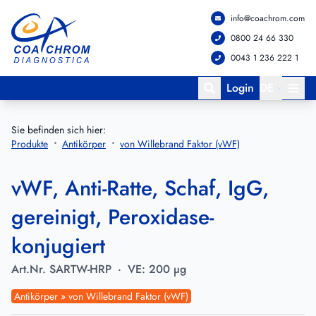
info@coachrom.com
Zum Hauptmenü springen
Zum Hauptinhalt springen
0800 24 66 330
0043 1 236 222 1
Login
DE
Sie befinden sich hier:
Produkte
Antikörper
von Willebrand Faktor (vWF)
vWF, Anti-Ratte, Schaf, IgG,
gereinigt, Peroxidase-
konjugiert
Art.Nr.
SARTW-HRP
·
VE:
200 µg
Antikörper » von Willebrand Faktor (vWF)